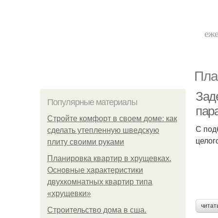
еже
Пла
Зад
Популярные материалы
пар
Стройте комфорт в своем доме: как
С под
сделать утепленную шведскую
целог
плиту своими руками
Планировка квартир в хрущевках.
Основные характеристики
двухкомнатных квартир типа
«хрущевки»
читат
Строительство дома в сша.