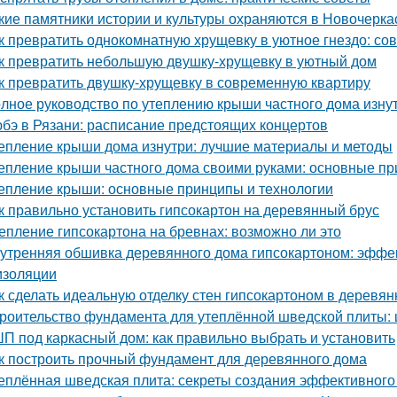
кие памятники истории и культуры охраняются в Новочерка
к превратить однокомнатную хрущевку в уютное гнездо: со
к превратить небольшую двушку-хрущевку в уютный дом
к превратить двушку-хрущевку в современную квартиру
лное руководство по утеплению крыши частного дома изну
бэ в Рязани: расписание предстоящих концертов
епление крыши дома изнутри: лучшие материалы и методы
епление крыши частного дома своими руками: основные п
епление крыши: основные принципы и технологии
к правильно установить гипсокартон на деревянный брус
епление гипсокартона на бревнах: возможно ли это
утренняя обшивка деревянного дома гипсокартоном: эффе
изоляции
к сделать идеальную отделку стен гипсокартоном в деревя
роительство фундамента для утеплённой шведской плиты: 
П под каркасный дом: как правильно выбрать и установить
к построить прочный фундамент для деревянного дома
еплённая шведская плита: секреты создания эффективного