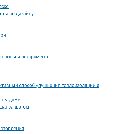
сске
веты по дизайну
три
ринципы и инструменты
ктивный способ улучшения теплоизоляции и
нном доме
шаг за шагом
 отопления