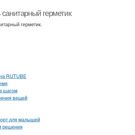
ь санитарный герметик
итарный герметик.
е на RUTUBE
емя
за шагом
нения вещей
мфорт для малышей
и решения