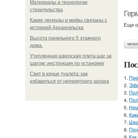
Материалы и технологии
строительства
Гер
Какие легенды и мифы связаны с
Еще о
историей Архангельска
Высота панельного 5 этажного
читат
дома.
Утепленная шведская плита шаг за
Пос
шагом: инструкция по установке
Свет в конце туалета: как
1.
Про
избавиться от неприятного запаха
2.
Эфф
3.
Пол
4.
Пол
5.
Ниш
6.
Как
7.
Шка
8.
Поч
9.
Как