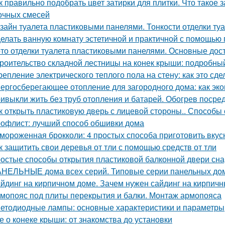
к правильно подобрать цвет затирки для плитки. Что такое 
очных смесей
зайн туалета пластиковыми панелями. Тонкости отделки т
елать ванную комнату эстетичной и практичной с помощью
то отделки туалета пластиковыми панелями. Основные дос
роительство складной лестницы на конек крыши: подробны
репление электрического теплого пола на стену: как это сд
ергосберегающее отопление для загородного дома: как эко
ивыкли жить без труб отопления и батарей. Обогрев посре
к открыть пластиковую дверь с лицевой стороны.. Способы
офлист: лучший способ обшивки дома
мороженная брокколи: 4 простых способа приготовить вкус
к защитить свои деревья от тли с помощью средств от тли
остые способы открытия пластиковой балконной двери сн
НЕЛЬНЫЕ дома всех серий. Типовые серии панельных до
йдинг на кирпичном доме. Зачем нужен сайдинг на кирпич
мопояс под плиты перекрытия и балки. Монтаж армопояса
етодиодные лампы: основные характеристики и параметры
е о конеке крыши: от знакомства до установки