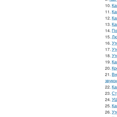
10.
Ка
11.
Ка
12.
Ка
13.
Ка
14.
По
15.
Лю
16.
Ут
17.
Ут
18.
Ут
19.
Ка
20.
Кр
21.
Вн
звуко
22.
Ка
23.
Ст
24.
УШ
25.
Ка
26.
Ут