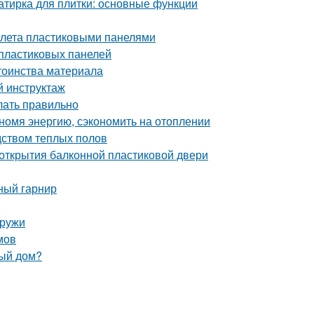
затирка для плитки: основные функции
уалета пластиковыми панелями
 пластиковых панелей
тоинства материала
й инструктаж
елать правильно
номя энергию, сэкономить на отоплении
дством теплых полов
 открытия балконной пластиковой двери
ный гарнир
аружи
мов
ный дом?