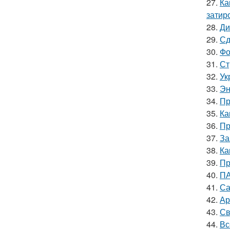
27.
Ка
затир
28.
Ди
29.
Сд
30.
Фо
31.
Ст
32.
Ук
33.
Эн
34.
Пр
35.
Ка
36.
Пр
37.
За
38.
Ка
39.
Пр
40.
ПА
41.
Са
42.
Ар
43.
Св
44.
Вс