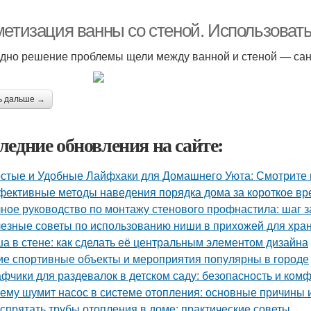
метизация ванны со стеной. Использоват
дно решение проблемы щели между ванной и стеной — сан
ь дальше →
ледние обновления на сайте:
стые и Удобные Лайфхаки для Домашнего Уюта: Смотрит
ективные методы наведения порядка дома за короткое вр
ное руководство по монтажу стенового профнастила: шаг 
езные советы по использованию ниши в прихожей для хра
а в стене: как сделать её центральным элементом дизайна
ие спортивные объекты и мероприятия популярны в городе
фчики для раздевалок в детском саду: безопасность и ко
ему шумит насос в системе отопления: основные причины 
 спрятать трубы отопления в доме: практические советы