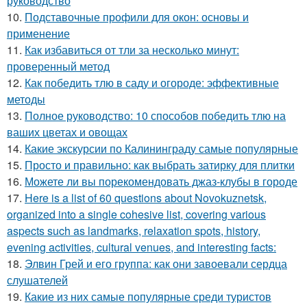
руководство
10.
Подставочные профили для окон: основы и
применение
11.
Как избавиться от тли за несколько минут:
проверенный метод
12.
Как победить тлю в саду и огороде: эффективные
методы
13.
Полное руководство: 10 способов победить тлю на
ваших цветах и овощах
14.
Какие экскурсии по Калининграду самые популярные
15.
Просто и правильно: как выбрать затирку для плитки
16.
Можете ли вы порекомендовать джаз-клубы в городе
17.
Here is a list of 60 questions about Novokuznetsk,
organized into a single cohesive list, covering various
aspects such as landmarks, relaxation spots, history,
evening activities, cultural venues, and interesting facts:
18.
Элвин Грей и его группа: как они завоевали сердца
слушателей
19.
Какие из них самые популярные среди туристов