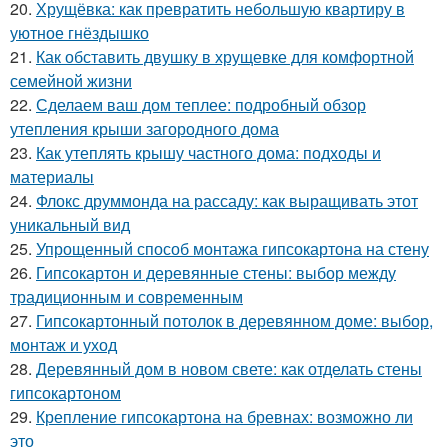
20.
Хрущёвка: как превратить небольшую квартиру в
уютное гнёздышко
21.
Как обставить двушку в хрущевке для комфортной
семейной жизни
22.
Сделаем ваш дом теплее: подробный обзор
утепления крыши загородного дома
23.
Как утеплять крышу частного дома: подходы и
материалы
24.
Флокс друммонда на рассаду: как выращивать этот
уникальный вид
25.
Упрощенный способ монтажа гипсокартона на стену
26.
Гипсокартон и деревянные стены: выбор между
традиционным и современным
27.
Гипсокартонный потолок в деревянном доме: выбор,
монтаж и уход
28.
Деревянный дом в новом свете: как отделать стены
гипсокартоном
29.
Крепление гипсокартона на бревнах: возможно ли
это