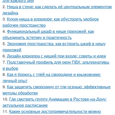
для каждого дня
2.
Ниша в стене: как сделать её центральным элементом
дизайна
3.
Кухня-ниша в коридоре: как обустроить удобное
рабочее пространство
4.
Функциональный шкаф в нише прихожей: как
объединить эстетику и практичность
5.
Экономия пространства: как встроить шкаф в нишу
прихожей
6.
Дизайн коридора с нишей при входе: советы и идеи
7.
Подставочный профиль для окон ПВХ: альтернативы
и выбор
8.
Как я борюсь с тлёй на смородине и крыжовнике:
личный опыт
9.
Как защитить смородину от тли осенью: эффективные
методы обработки
10.
Где смотреть группу Анимацию в Ростове-на-Дону:
актуальное расписание
11.
Какие основные достопримечательности можно