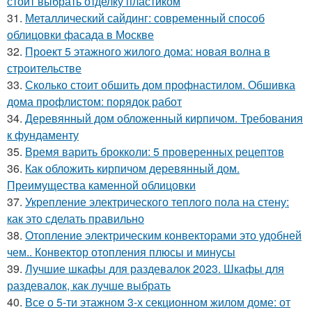
стоит выбрать отделку пластиком
31.
Металлический сайдинг: современный способ
облицовки фасада в Москве
32.
Проект 5 этажного жилого дома: новая волна в
строительстве
33.
Сколько стоит обшить дом профнастилом. Обшивка
дома профлистом: порядок работ
34.
Деревянный дом обложенный кирпичом. Требования
к фундаменту
35.
Время варить брокколи: 5 проверенных рецептов
36.
Как обложить кирпичом деревянный дом.
Преимущества каменной облицовки
37.
Укрепление электрического теплого пола на стену:
как это сделать правильно
38.
Отопление электрическим конвекторами это удобней
чем.. Конвектор отопления плюсы и минусы
39.
Лучшие шкафы для раздевалок 2023. Шкафы для
раздевалок, как лучше выбрать
40.
Все о 5-ти этажном 3-х секционном жилом доме: от