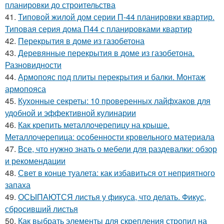
планировки до строительства
41.
Типовой жилой дом серии П-44 планировки квартир.
Типовая серия дома П44 с планировками квартир
42.
Перекрытия в доме из газобетона
43.
Деревянные перекрытия в доме из газобетона.
Разновидности
44.
Армопояс под плиты перекрытия и балки. Монтаж
армопояса
45.
Кухонные секреты: 10 проверенных лайфхаков для
удобной и эффективной кулинарии
46.
Как крепить металлочерепицу на крыше.
Металлочерепица: особенности кровельного материала
47.
Все, что нужно знать о мебели для раздевалки: обзор
и рекомендации
48.
Свет в конце туалета: как избавиться от неприятного
запаха
49.
ОСЫПАЮТСЯ листья у фикуса, что делать. Фикус,
сбросивший листья
50.
Как выбрать элементы для скрепления стропил на