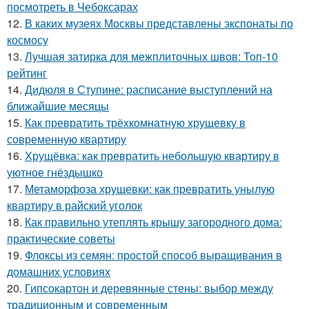
посмотреть в Чебоксарах
12.
В каких музеях Москвы представлены экспонаты по
космосу
13.
Лучшая затирка для межплиточных швов: Топ-10
рейтинг
14.
Дидюля в Ступине: расписание выступлений на
ближайшие месяцы
15.
Как превратить трёхкомнатную хрущевку в
современную квартиру
16.
Хрущёвка: как превратить небольшую квартиру в
уютное гнёздышко
17.
Метаморфоза хрущевки: как превратить унылую
квартиру в райский уголок
18.
Как правильно утеплять крышу загородного дома:
практические советы
19.
Флоксы из семян: простой способ выращивания в
домашних условиях
20.
Гипсокартон и деревянные стены: выбор между
традиционным и современным