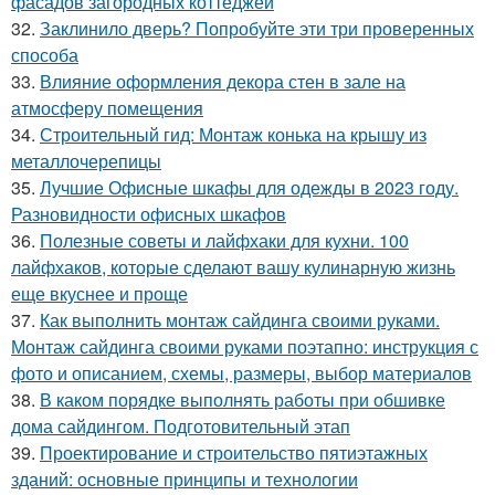
фасадов загородных коттеджей
32.
Заклинило дверь? Попробуйте эти три проверенных
способа
33.
Влияние оформления декора стен в зале на
атмосферу помещения
34.
Строительный гид: Монтаж конька на крышу из
металлочерепицы
35.
Лучшие Офисные шкафы для одежды в 2023 году.
Разновидности офисных шкафов
36.
Полезные советы и лайфхаки для кухни. 100
лайфхаков, которые сделают вашу кулинарную жизнь
еще вкуснее и проще
37.
Как выполнить монтаж сайдинга своими руками.
Монтаж сайдинга своими руками поэтапно: инструкция с
фото и описанием, схемы, размеры, выбор материалов
38.
В каком порядке выполнять работы при обшивке
дома сайдингом. Подготовительный этап
39.
Проектирование и строительство пятиэтажных
зданий: основные принципы и технологии