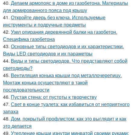
40.
Делаем армопояс в доме из газобетона. Материалы
для армированного пояса под крышу
41.
Откройте дверь без ключа. Используемые
инструменты и подручные предметы
42.
Узел опирания деревянной балки на газобетон.
Специфика газобетона
43.
Основные типы светодиодов и их характеристики.
Виды LED светодиодов и их параметры
44.
Виды и типы светодиодов. Что представляют собой
светодиоды?
45.
Вентиляция конька крыши под металлочерепицу.
Монтаж конька осуществляют в такой
последовательности
46.
Пустая стена: от пустоты к творчеству
47.
Свет в конце туалета: как избавиться от неприятного
запаха
48.
Дом, покрытый профлистом: как это выглядит и как
это делается
49.
Утепление крыши изнутри минватой своими руками: