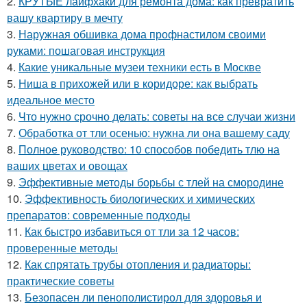
2.
КРУТЫЕ лайфхаки для ремонта дома: как превратить
вашу квартиру в мечту
3.
Наружная обшивка дома профнастилом своими
руками: пошаговая инструкция
4.
Какие уникальные музеи техники есть в Москве
5.
Ниша в прихожей или в коридоре: как выбрать
идеальное место
6.
Что нужно срочно делать: советы на все случаи жизни
7.
Обработка от тли осенью: нужна ли она вашему саду
8.
Полное руководство: 10 способов победить тлю на
ваших цветах и овощах
9.
Эффективные методы борьбы с тлей на смородине
10.
Эффективность биологических и химических
препаратов: современные подходы
11.
Как быстро избавиться от тли за 12 часов:
проверенные методы
12.
Как спрятать трубы отопления и радиаторы:
практические советы
13.
Безопасен ли пенополистирол для здоровья и