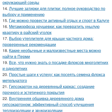
окружающей среды
14.
Лучшие затирки для плитки: полное руководство по
выбору и применению
15.
Где можно провести активный отдых и спорт в Калуге
16.
Метаморфоза хрущевки: как превратить унылую
квартиру в райский уголок
17.
Выбор утеплителя для крыши частного дома:
проверенные рекомендации
18.
Какие необычные и малоизвестные места можно
найти в Перми
19.
Все, что нужно знать о посадке флоксов многолетних
и однолетних
20.
Простые шаги к успеху: как посеять семена флокса
метельчатого
21.
Гипсокартон на деревянный каркас: создание
прочного и эстетичного покрытия
22.
Внутренняя обшивка деревянного дома
гипсокартоном: эффективный способ улучшения
теплоизоляции и звукоизоляции