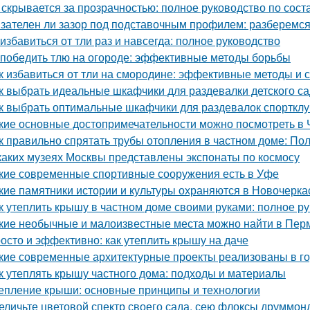
 скрывается за прозрачностью: полное руководство по сост
зателен ли зазор под подставочным профилем: разберемся
 избавиться от тли раз и навсегда: полное руководство
 победить тлю на огороде: эффективные методы борьбы
к избавиться от тли на смородине: эффективные методы и 
к выбрать идеальные шкафчики для раздевалки детского с
к выбрать оптимальные шкафчики для раздевалок спорткл
кие основные достопримечательности можно посмотреть в 
к правильно спрятать трубы отопления в частном доме: По
каких музеях Москвы представлены экспонаты по космосу
кие современные спортивные сооружения есть в Уфе
кие памятники истории и культуры охраняются в Новочерка
к утеплить крышу в частном доме своими руками: полное р
кие необычные и малоизвестные места можно найти в Пер
осто и эффективно: как утеплить крышу на даче
кие современные архитектурные проекты реализованы в г
к утеплять крышу частного дома: подходы и материалы
епление крыши: основные принципы и технологии
еличьте цветовой спектр своего сада, сею флоксы друммон