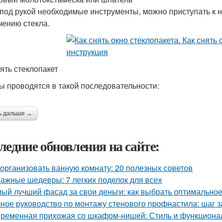
под рукой необходимые инструменты, можно приступать к 
чению стекла.
нять стеклопакет
ы проводятся в такой последовательности:
ь дальше →
ледние обновления на сайте:
 организовать ванную комнату: 20 полезных советов
ажные шедевры: 7 легких поделок для всех
ый лучший фасад за свои деньги: как выбрать оптимально
ное руководство по монтажу стенового профнастила: шаг 
ременная прихожая со шкафом-нишей: Стиль и функционал