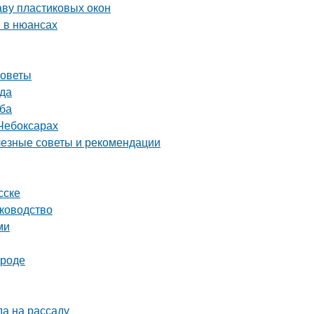
аву пластиковых окон
 в нюансах
советы
ада
уба
Чебоксарах
лезные советы и рекомендации
сске
уководство
ми
ороде
да на рассаду