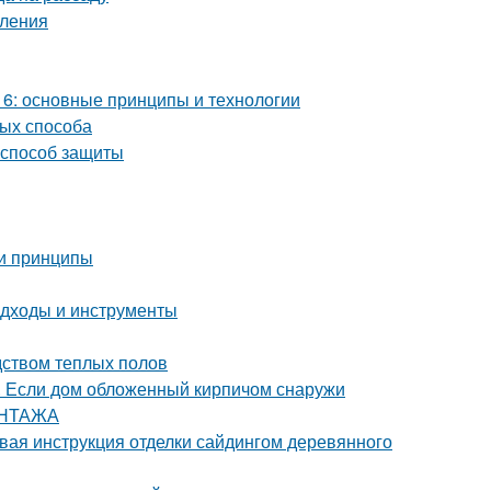
пления
6: основные принципы и технологии
тых способа
 способ защиты
 и принципы
подходы и инструменты
дством теплых полов
. Если дом обложенный кирпичом снаружи
ОНТАЖА
вая инструкция отделки сайдингом деревянного