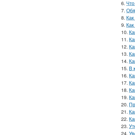
6.
Что
7.
Обя
8.
Как
9.
Как
10.
Ка
11.
Ка
12.
Ка
13.
Ка
14.
Ка
15.
В 
16.
Ка
17.
Ка
18.
Ка
19.
Ка
20.
Пр
21.
Ка
22.
Ка
23.
Ут
24.
Ув