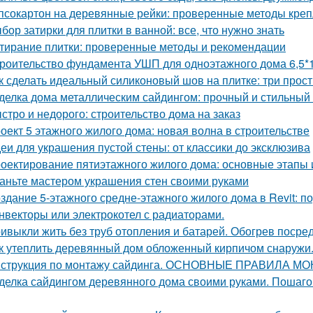
псокартон на деревянные рейки: проверенные методы кре
бор затирки для плитки в ванной: все, что нужно знать
тирание плитки: проверенные методы и рекомендации
роительство фундамента УШП для одноэтажного дома 6,5*1
к сделать идеальный силиконовый шов на плитке: три прос
делка дома металлическим сайдингом: прочный и стильный
стро и недорого: строительство дома на заказ
оект 5 этажного жилого дома: новая волна в строительстве
еи для украшения пустой стены: от классики до эксклюзива
оектирование пятиэтажного жилого дома: основные этапы
аньте мастером украшения стен своими руками
здание 5-этажного средне-этажного жилого дома в Revit: 
нвекторы или электрокотел с радиаторами.
ивыкли жить без труб отопления и батарей. Обогрев посре
к утеплить деревянный дом обложенный кирпичом снаружи
струкция по монтажу сайдинга. ОСНОВНЫЕ ПРАВИЛА М
делка сайдингом деревянного дома своими руками. Пошаго