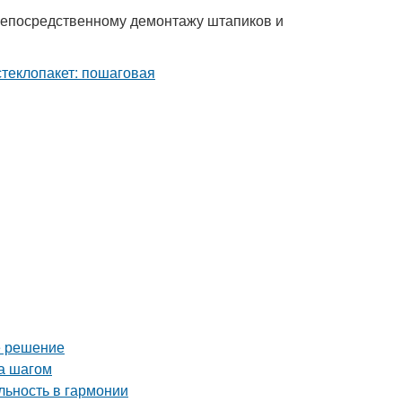
непосредственному демонтажу штапиков и
е решение
за шагом
ьность в гармонии