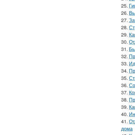
25.
Ги
26.
Вы
27.
За
28.
Ст
29.
Ка
30.
От
31.
Бы
32.
Пр
33.
Ид
34.
Пр
35.
Ст
36.
Со
37.
Ко
38.
Пр
39.
Ка
40.
Ин
41.
От
дома