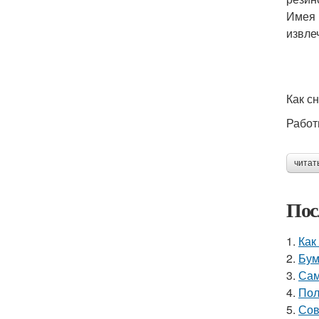
Имея 
извле
Как с
Работ
читат
Пос
1.
Как
2.
Бум
3.
Сам
4.
Пол
5.
Сов