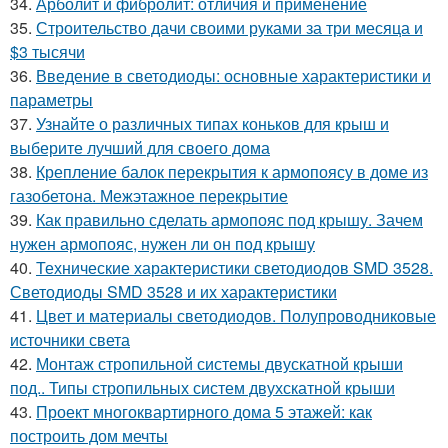
34.
Арболит и фибролит: отличия и применение
35.
Строительство дачи своими руками за три месяца и
$3 тысячи
36.
Введение в светодиоды: основные характеристики и
параметры
37.
Узнайте о различных типах коньков для крыш и
выберите лучший для своего дома
38.
Крепление балок перекрытия к армопоясу в доме из
газобетона. Межэтажное перекрытие
39.
Как правильно сделать армопояс под крышу. Зачем
нужен армопояс, нужен ли он под крышу
40.
Технические характеристики светодиодов SMD 3528.
Светодиоды SMD 3528 и их характеристики
41.
Цвет и материалы светодиодов. Полупроводниковые
источники света
42.
Монтаж стропильной системы двускатной крыши
под.. Типы стропильных систем двухскатной крыши
43.
Проект многоквартирного дома 5 этажей: как
построить дом мечты