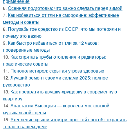
применение
6.
Осенняя подготовка: что важно сделать перед зимой
7.
Как избавиться от тли на смородине: эффективные
методы и советы
8.
Полузабытое средство из СССР: что мы потеряли и
почему это важно
9.
Как быстро избавиться от тли за 12 часов:
проверенные методы
10.
Как спрятать трубы отопления и радиаторы:
практические советы
11.
Пенополистирол: скрытая угроза здоровью
12.
Лучший ремонт своими силами 2025: полное
руководство
13.
Как превратить двушку-хрущевку в современную
квартиру
14.
Анастасия Высоцкая — королева московской
музыкальной сцены
15.
Утепление крыши изнутри: простой способ сохранить
тепло в вашем доме