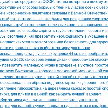
лузабытое средство из СССР: что мы потеряли и почему э
фективные способы борьбы с тлей на участке осенью без 
кие исторические памятники связаны с Великой Отечестве
к выбрать оптимальные шкафчики для раздевалок спорткл
к скрыть трубы отопления: полезные советы и современны
фективные способы спрятать трубы отопления: советы и 
убы отопления: как превратить необходимость в украшение
нопласт как утеплитель: угроза или безопасность для здоро
осто и правильно: как выбрать затирку для плитки
ильная переделка двушки в хрущевке 44 м: как преобразит
ущевка 2025: как современный дизайн преображает класси
к превратить маленькую кухню в хрущевке в уютное простр
астасия Высоцкая — королева московской музыкальной с
епление крыши изнутри: простой способ сохранить тепло в
офессиональная обрезка под гипсокартон из деревянного бр
репление гипсокартона на деревянном каркасе: простой сп
тирка для плитки в ванной: как выбрать лучший вариант
бор затирки для плитки в ванной: все, что нужно знать
тирки для ванной: лучшие варианты для чистоты и комфорт