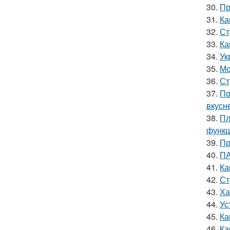
30.
Пр
31.
Ка
32.
Ст
33.
Ка
34.
Ук
35.
Мо
36.
Ст
37.
По
вкусн
38.
Пл
функц
39.
Пр
40.
ПА
41.
Ка
42.
Ст
43.
Ха
44.
Ус
45.
Ка
46.
Ка