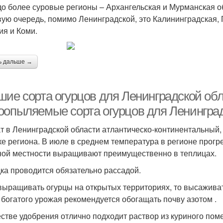
до более суровые регионы – Архангельская и Мурманская об
вую очередь, помимо Ленинградской, это Калининградская, 
ия и Коми.
ь дальше →
шие сорта огурцов для Ленинградской об
оопыляемые сорта огурцов для Ленингра
т в Ленинградской области атлантическо-континентальный
ке региона. В июле в среднем температура в регионе прогре
ной местности выращивают преимущественно в теплицах.
ка проводится обязательно рассадой.
выращивать огурцы на открытых территориях, то высаживать
 богатого урожая рекомендуется обогащать почву азотом .
естве удобрения отлично подходит раствор из куриного поме