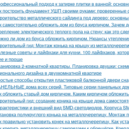
офессиональный подход к затирке плитки в ванной: основ
к построить фундамент УШП своими руками: проверенные 
роительство металлического сайдинга под дерево: основн
к самостоятельно обложить дом из бруса кирпичом. Зачем
репление электрического теплого пола на стену: как это сд
жно ли дом из бруса обложить кирпичом. Нюансы утеплени
роительный гид: Монтаж конька на крышу из металлочереп
лезные советы и лайфхаки для кухни. 100 лайфхаков, кот
ее и проще
анировка 2-комнатной квартиры. Планировка двушки: схемы
ионального дизайна в двухкомнатной квартире
остые способы открытия пластиковой балконной двери сн
НЕЛЬНЫЕ дома всех серий. Типовые серии панельных до
к обложить старый дом кирпичом. Каким кирпичом обложить
роительный гид: создание коника на крыше дома самостоят
рактеристики и внешний вид SMD-светодиодов. Корпуса S
тановка полукруглого конька на металлочерепицу. Монтаж п
к правильно установить конек на металлочерепицу. Как уст
к крепить металлочерепицу саморезами к обрешётке. Креп