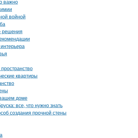
то важно
химии
нной войной
уба
е решения
рекомендации
 интерьера
вья
ь пространство
ческие квартиры
анство
цены
 вашем доме
уска: все, что нужно знать
особ создания прочной стены
а