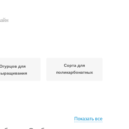
зайн
Сорта для
Огурцов для
поликарбонатных
выращивания
теплиц
Показать все