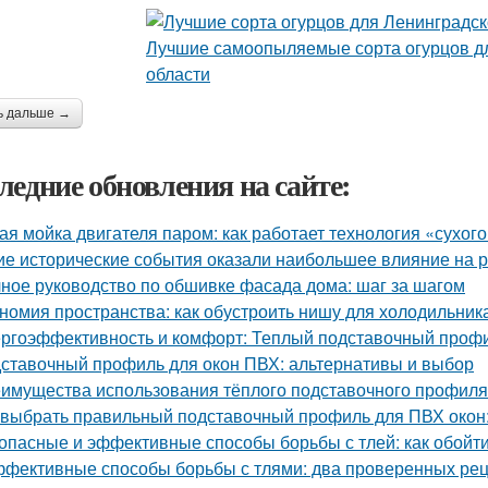
ь дальше →
ледние обновления на сайте:
ая мойка двигателя паром: как работает технология «сухог
ие исторические события оказали наибольшее влияние на 
ное руководство по обшивке фасада дома: шаг за шагом
номия пространства: как обустроить нишу для холодильник
ргоэффективность и комфорт: Теплый подставочный профи
ставочный профиль для окон ПВХ: альтернативы и выбор
имущества использования тёплого подставочного профиля
 выбрать правильный подставочный профиль для ПВХ окон
опасные и эффективные способы борьбы с тлей: как обойти
фективные способы борьбы с тлями: два проверенных ре