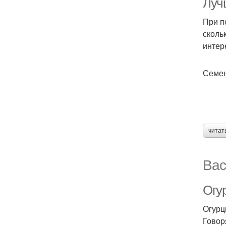
Луч
При п
сколь
интер
Семен
читат
Вас
Огу
Огурц
Говор