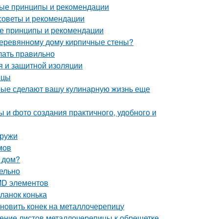
ные принципы и рекомендации
советы и рекомендации
ые принципы и рекомендации
 деревянному дому кирпичные стены?
елать правильно
я и защитной изоляции
ицы
орые сделают вашу кулинарную жизнь еще
 и фото создания практичного, удобного и
аружи
мов
 дом?
ельно
MD элементов
ланок конька
ановить конек на металлочерепицу
ление листов металлочерепицы к обрешетке