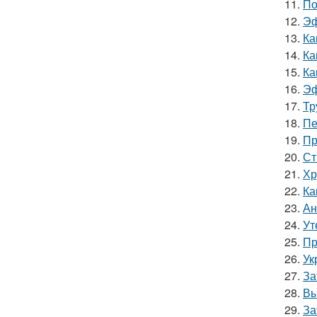
11.
По
12.
Эф
13.
Ка
14.
Ка
15.
Ка
16.
Эф
17.
Тр
18.
Пе
19.
Пр
20.
Ст
21.
Хр
22.
Ка
23.
Ан
24.
Ут
25.
Пр
26.
Ук
27.
За
28.
Вы
29.
За