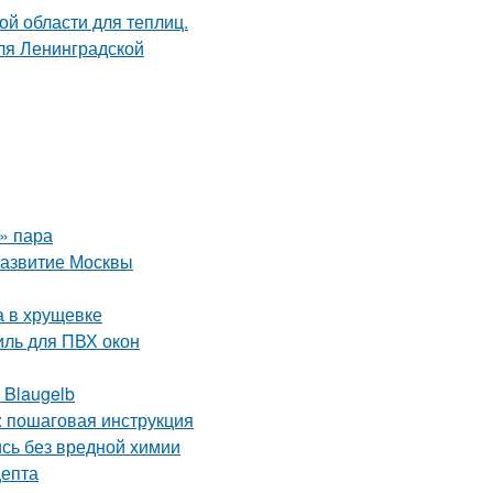
о» пара
развитие Москвы
а в хрущевке
ль для ПВХ окон
 Blaugelb
: пошаговая инструкция
сь без вредной химии
цепта