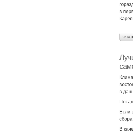
гораз
в пер
Карел
читат
Луч
сам
Клима
восто
в дан
Посад
Если 
сбора
В кач