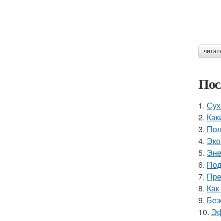
читат
Пос
1.
Сух
2.
Как
3.
Пол
4.
Эко
5.
Эне
6.
Под
7.
Пре
8.
Как
9.
Без
10.
Эф