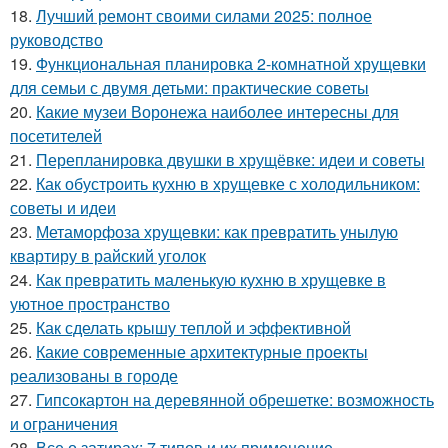
18.
Лучший ремонт своими силами 2025: полное
руководство
19.
Функциональная планировка 2-комнатной хрущевки
для семьи с двумя детьми: практические советы
20.
Какие музеи Воронежа наиболее интересны для
посетителей
21.
Перепланировка двушки в хрущёвке: идеи и советы
22.
Как обустроить кухню в хрущевке с холодильником:
советы и идеи
23.
Метаморфоза хрущевки: как превратить унылую
квартиру в райский уголок
24.
Как превратить маленькую кухню в хрущевке в
уютное пространство
25.
Как сделать крышу теплой и эффективной
26.
Какие современные архитектурные проекты
реализованы в городе
27.
Гипсокартон на деревянной обрешетке: возможность
и ограничения
28.
Все о затирах: 7 типов и их применение