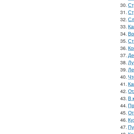
30.
Ст
31.
Ст
32.
Сл
33.
Ка
34.
Вр
35.
Ст
36.
Ко
37.
Де
38.
Лу
39.
Ле
40.
Чт
41.
Ка
42.
От
43.
В 
44.
Пр
45.
От
46.
Ку
47.
Пу