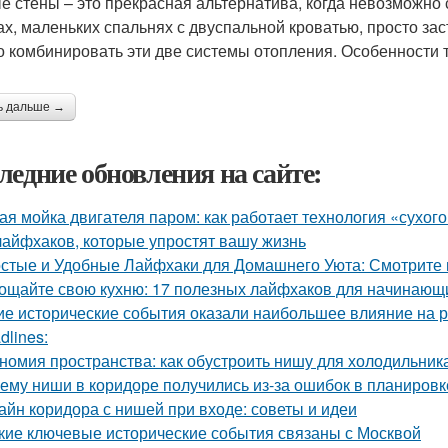
е стены – это прекрасная альтернатива, когда невозможно с
ах, маленьких спальнях с двуспальной кроватью, просто з
 комбинировать эти две системы отопления. Особенности т
ь дальше →
ледние обновления на сайте:
ая мойка двигателя паром: как работает технология «сухог
лайфхаков, которые упростят вашу жизнь
стые и Удобные Лайфхаки для Домашнего Уюта: Смотрит
ощайте свою кухню: 17 полезных лайфхаков для начинающ
ие исторические события оказали наибольшее влияние на 
dlines:
номия пространства: как обустроить нишу для холодильник
ему ниши в коридоре получились из-за ошибок в планировк
айн коридора с нишей при входе: советы и идеи
кие ключевые исторические события связаны с Москвой