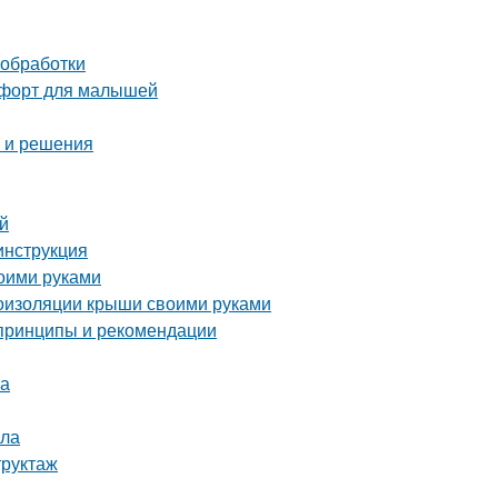
 обработки
омфорт для малышей
ы и решения
ей
инструкция
воими руками
оизоляции крыши своими руками
 принципы и рекомендации
ка
ала
труктаж