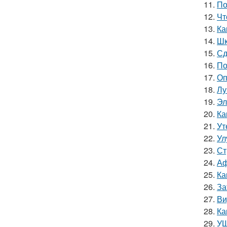
11.
По
12.
Чт
13.
Ка
14.
Шк
15.
Сд
16.
По
17.
Оп
18.
Лу
19.
Эл
20.
Ка
21.
Ут
22.
Ул
23.
Ст
24.
Аф
25.
Ка
26.
За
27.
Ви
28.
Ка
29.
УШ