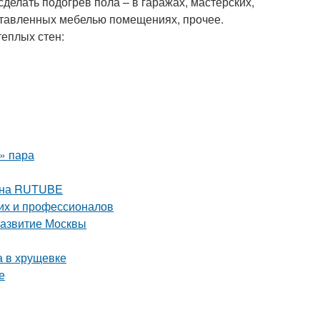
делать подогрев пола – в гаражах, мастерских,
аставленных мебелью помещениях, прочее.
еплых стен:
о» пара
е на RUTUBE
их и профессионалов
развитие Москвы
а в хрущевке
е