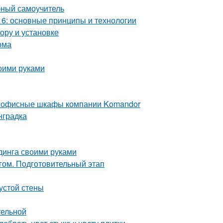
бный самоучитель
6: основные принципы и технологии
ору и установке
ома
оими руками
е офисные шкафы компании Komandor
нградка
динга своими руками
гом. Подготовительный этап
устой стены
тельной