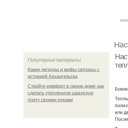
еже
Нас
Нас
Популярные материалы
теп
Какие легенды и мифы связаны с
историей Архангельска
Стройте комфорт в своем доме: как
Боков
сделать утепленную шведскую
Теплы
плиту своими руками
полиэ
или д
После