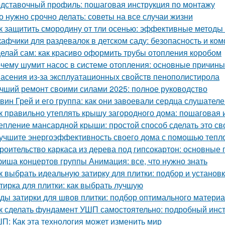
дставочный профиль: пошаговая инструкция по монтажу
о нужно срочно делать: советы на все случаи жизни
к защитить смородину от тли осенью: эффективные методы
афчики для раздевалок в детском саду: безопасность и к
елай сам: как красиво оформить трубы отопления коробом
чему шумит насос в системе отопления: основные причин
асения из-за эксплуатационных свойств пенополистирола
чший ремонт своими силами 2025: полное руководство
вин Грей и его группа: как они завоевали сердца слушател
к правильно утеплять крышу загородного дома: пошаговая 
епление мансардной крыши: простой способ сделать это с
учшите энергоэффективность своего дома с помощью тепл
роительство каркаса из дерева под гипсокартон: основные
иша концертов группы Анимация: все, что нужно знать
к выбрать идеальную затирку для плитки: подбор и установ
тирка для плитки: как выбрать лучшую
ды затирки для швов плитки: подбор оптимального матери
к сделать фундамент УШП самостоятельно: подробный инс
П: Как эта технология может изменить мир