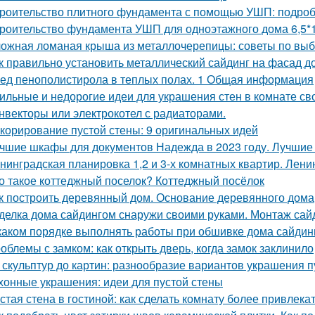
роительство плитного фундамента с помощью УШП: подро
роительство фундамента УШП для одноэтажного дома 6,5*1
ожная ломаная крыша из металлочерепицы: советы по выб
к правильно установить металлический сайдинг на фасад д
ед пенополистирола в теплых полах. 1 Общая информация
ильные и недорогие идеи для украшения стен в комнате св
нвекторы или электрокотел с радиаторами.
корирование пустой стены: 9 оригинальных идей
чшие шкафы для документов Надежда в 2023 году. Лучши
нинградская планировка 1,2 и 3-х комнатных квартир. Лени
о такое коттеджный поселок? Коттеджный посёлок
к построить деревянный дом. Основание деревянного дома
делка дома сайдингом снаружи своими руками. Монтаж сай
каком порядке выполнять работы при обшивке дома сайдин
облемы с замком: как открыть дверь, когда замок заклинило
 скульптур до картин: разнообразие вариантов украшения п
хонные украшения: идеи для пустой стены
стая стена в гостиной: как сделать комнату более привлека