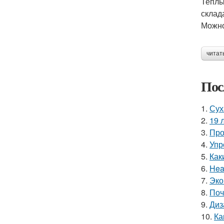
Теплы
склад
Можно
читат
Пос
1.
Сух
2.
19 
3.
Про
4.
Упр
5.
Как
6.
Hea
7.
Эко
8.
Поч
9.
Диз
10.
Ка