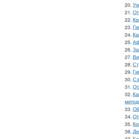
20.
Уз
21.
От
22.
Кр
23.
Ги
24.
Ка
25.
Аф
26.
За
27.
Ви
28.
Ст
29.
Ги
30.
Сэ
31.
От
32.
Ка
метод
33.
Об
34.
От
35.
Ко
36.
Де
37.
Бе