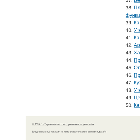
38.
Пл
функц
39.
Ка
40.
Ут
41.
Ка
42.
Ар
43.
Ха
44.
Пр
45.
От
46.
Пр
47.
Ку
48.
Ут
49.
Це
50.
Ка
© 2026 Строительство, ремонт и дизайн
Ежедневные публикации на тему строительство, ремонт и дизайн