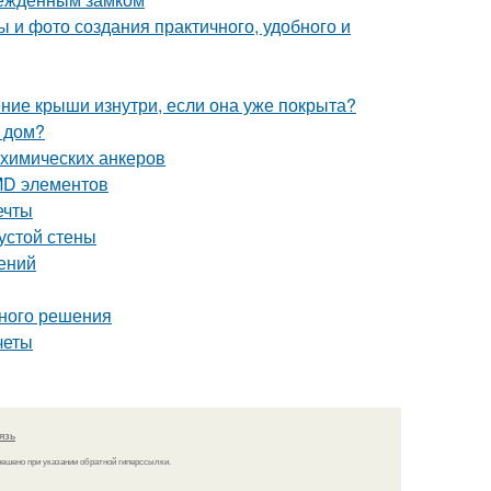
 и фото создания практичного, удобного и
ение крыши изнутри, если она уже покрыта?
 дом?
 химических анкеров
MD элементов
ечты
устой стены
дений
вного решения
четы
язь
решено при указании обратной гиперссылки.