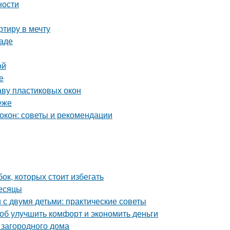
ности
тиру в мечту
раде
ой
е
аву пластиковых окон
еже
окон: советы и рекомендации
ок, которых стоит избегать
месяцы
с двумя детьми: практические советы
об улучшить комфорт и экономить деньги
 загородного дома