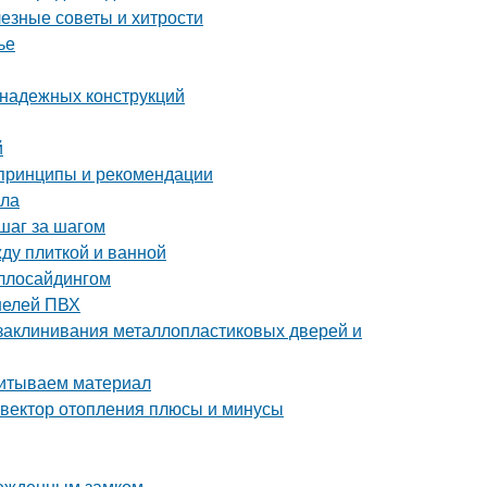
лезные советы и хитрости
ье
 надежных конструкций
й
 принципы и рекомендации
ала
шаг за шагом
ду плиткой и ванной
аллосайдингом
нелей ПВХ
 заклинивания металлопластиковых дверей и
читываем материал
нвектор отопления плюсы и минусы
врежденным замком