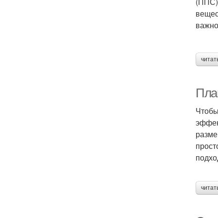
(ППС)
вещес
важно
читат
Пла
Чтобы
эффек
разме
прост
подхо
читат