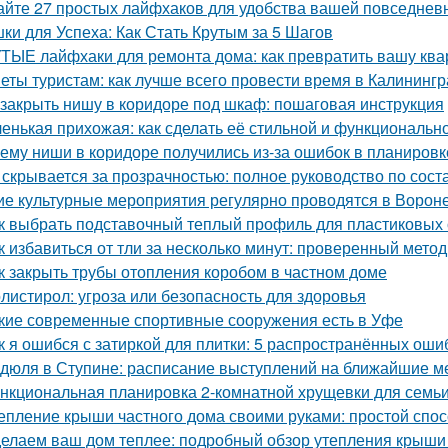
айте 27 простых лайфхаков для удобства вашей повседнев
ки для Успеха: Как Стать Крутым за 5 Шагов
ТЫЕ лайфхаки для ремонта дома: как превратить вашу квар
еты туристам: как лучше всего провести время в Калининг
 закрыть нишу в коридоре под шкаф: пошаговая инструкция
енькая прихожая: как сделать её стильной и функциональн
ему ниши в коридоре получились из-за ошибок в планировк
 скрывается за прозрачностью: полное руководство по сост
ие культурные мероприятия регулярно проводятся в Ворон
к выбрать подставочный теплый профиль для пластиковых 
к избавиться от тли за несколько минут: проверенный метод
к закрыть трубы отопления коробом в частном доме
листирол: угроза или безопасность для здоровья
кие современные спортивные сооружения есть в Уфе
к я ошибся с затиркой для плитки: 5 распространённых ошиб
дюля в Ступине: расписание выступлений на ближайшие 
нкциональная планировка 2-комнатной хрущевки для семьи 
епление крыши частного дома своими руками: простой спос
елаем ваш дом теплее: подробный обзор утепления крыши