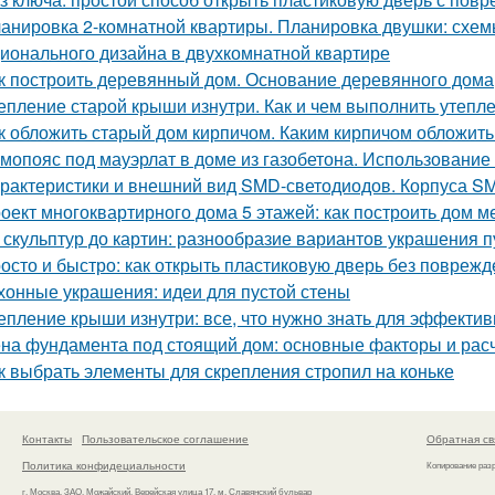
анировка 2-комнатной квартиры. Планировка двушки: схемы
ионального дизайна в двухкомнатной квартире
к построить деревянный дом. Основание деревянного дома
епление старой крыши изнутри. Как и чем выполнить утепл
к обложить старый дом кирпичом. Каким кирпичом обложить
мопояс под мауэрлат в доме из газобетона. Использование
рактеристики и внешний вид SMD-светодиодов. Корпуса S
оект многоквартирного дома 5 этажей: как построить дом м
 скульптур до картин: разнообразие вариантов украшения п
осто и быстро: как открыть пластиковую дверь без повреж
хонные украшения: идеи для пустой стены
епление крыши изнутри: все, что нужно знать для эффекти
на фундамента под стоящий дом: основные факторы и рас
к выбрать элементы для скрепления стропил на коньке
Контакты
Пользовательское соглашение
Обратная св
Политика конфидециальности
Копирование раз
г. Москва, ЗАО, Можайский, Верейская улица 17, м. Славянский бульвар