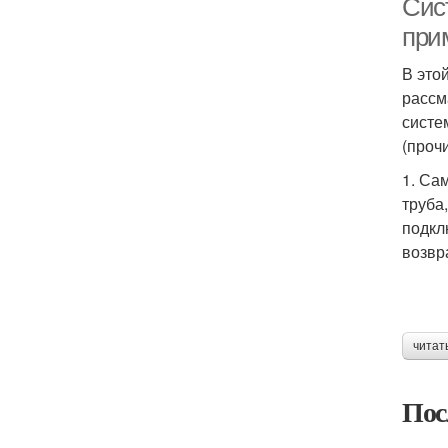
Сис
при
В это
рассм
систе
(проч
1. Са
труба
подкл
возвр
читат
Пос