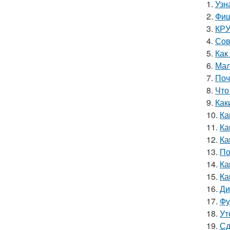
1.
Узн
2.
Фиш
3.
КРУ
4.
Сов
5.
Как
6.
Мал
7.
Поч
8.
Что
9.
Как
10.
Ка
11.
Ка
12.
Ка
13.
По
14.
Ка
15.
Ка
16.
Ди
17.
Фу
18.
Ут
19.
Сд