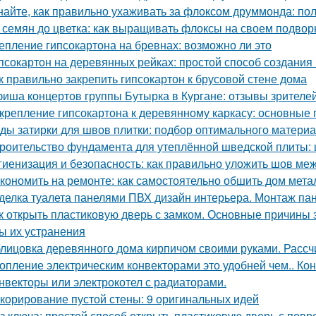
найте, как правильно ухаживать за флоксом друммонда: по
 семян до цветка: как выращивать флоксы на своем подвор
епление гипсокартона на бревнах: возможно ли это
псокартон на деревянных рейках: простой способ создания
к правильно закрепить гипсокартон к брусовой стене дома
иша концертов группы Бутырка в Кургане: отзывы зрителе
крепление гипсокартона к деревянному каркасу: основные
ды затирки для швов плитки: подбор оптимального матери
роительство фундамента для утеплённой шведской плиты: 
гиенизация и безопасность: как правильно уложить шов меж
кономить на ремонте: как самостоятельно обшить дом мет
делка туалета панелями ПВХ дизайн интерьера. Монтаж па
к открыть пластиковую дверь с замком. Основные причины
ы их устранения
лицовка деревянного дома кирпичом своими руками. Расс
опление электрическим конвекторами это удобней чем.. Ко
нвекторы или электрокотел с радиаторами.
корирование пустой стены: 9 оригинальных идей
з ключа: простой способ открыть пластиковую дверь с по