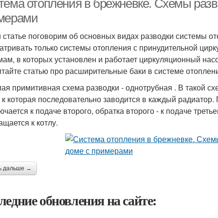
тема отопления в брежневке. Схемы разв
мерами
й статье поговорим об основных видах разводки системы от
атривать только системы отопления с принудительной цирк
мам, в которых установлен и работает циркуляционный нас
итайте статью про расширительные баки в системе отоплени
мая примитивная схема разводки - однотрубная . В такой с
, к которая последовательно заводится в каждый радиатор.
ючается к подаче второго, обратка второго - к подаче треть
ащается к котлу.
ь дальше →
ледние обновления на сайте: