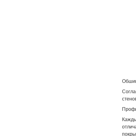
Обшив
Согла
стено
Профи
Кажды
отлич
покры