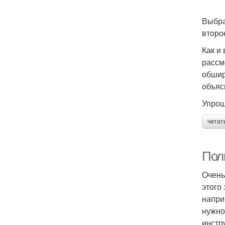
Выбра
второ
Как и
рассм
обшир
объяс
Упрощ
читат
Пол
Очень
этого
напри
нужно
инстр