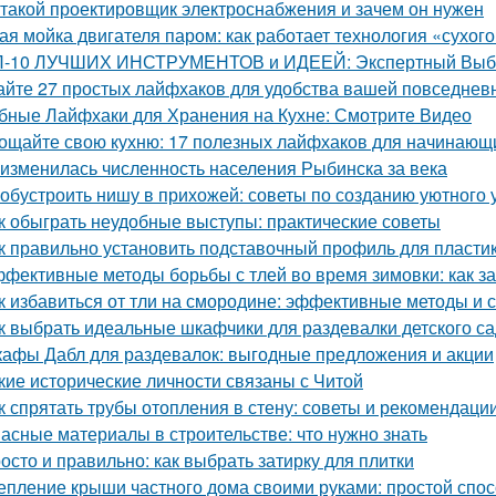
 такой проектировщик электроснабжения и зачем он нужен
ая мойка двигателя паром: как работает технология «сухог
-10 ЛУЧШИХ ИНСТРУМЕНТОВ и ИДЕЕЙ: Экспертный Выбор
айте 27 простых лайфхаков для удобства вашей повседнев
бные Лайфхаки для Хранения на Кухне: Смотрите Видео
ощайте свою кухню: 17 полезных лайфхаков для начинающ
 изменилась численность населения Рыбинска за века
 обустроить нишу в прихожей: советы по созданию уютного 
к обыграть неудобные выступы: практические советы
к правильно установить подставочный профиль для пласти
фективные методы борьбы с тлей во время зимовки: как з
к избавиться от тли на смородине: эффективные методы и 
к выбрать идеальные шкафчики для раздевалки детского с
афы Дабл для раздевалок: выгодные предложения и акции
кие исторические личности связаны с Читой
к спрятать трубы отопления в стену: советы и рекомендаци
асные материалы в строительстве: что нужно знать
осто и правильно: как выбрать затирку для плитки
епление крыши частного дома своими руками: простой спос