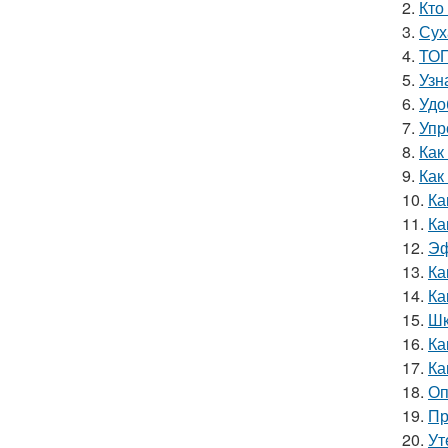
2.
Кто
3.
Сух
4.
ТОП
5.
Узн
6.
Удо
7.
Упр
8.
Как
9.
Как
10.
Ка
11.
Ка
12.
Эф
13.
Ка
14.
Ка
15.
Шк
16.
Ка
17.
Ка
18.
Оп
19.
Пр
20.
Ут