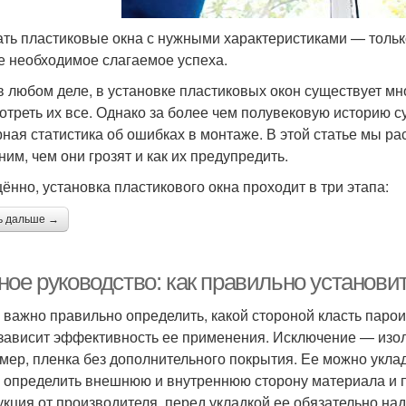
ть пластиковые окна с нужными характеристиками — тольк
е необходимое слагаемое успеха.
 в любом деле, в установке пластиковых окон существует м
отреть их все. Однако за более чем полувековую историю 
ная статистика об ошибках в монтаже. В этой статье мы р
ним, чем они грозят и как их предупредить.
ённо, установка пластикового окна проходит в три этапа:
ь дальше →
ное руководство: как правильно установи
 важно правильно определить, какой стороной класть парои
 зависит эффективность ее применения. Исключение — изол
мер, пленка без дополнительного покрытия. Ее можно укла
 определить внешнюю и внутреннюю сторону материала и п
укция от производителя, перед укладкой ее обязательно н