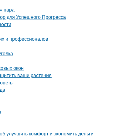
о» пара
 для Успешного Прогресса
ности
их и профессионалов
уголка
ковых окон
ащитить ваши растения
советы
ада
и
об улучшить комфорт и экономить деньги