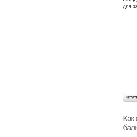
для р
читат
Как
бал