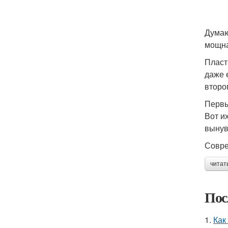
Думаю
мощна
Пласт
даже 
второ
Первы
Вот и
вынув
Совре
читат
Пос
1.
Как