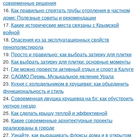
современные решения
16.
Как правильно спрятать трубы отопления в частном
доме: Полезные советы и рекомендации
17.
Какие исторические места связаны с Крымской
войной
18.
Опасения из-за эксплуатационных свойств
пенополистирола
19.
Просто и правильно: как выбрать затирку для плитки
20.
Как выбрать затирку для плитки: основные моменты
21.
Где можно провести активный отдых и спорт в Калуге
22.
CAGMO Пермь: Музыкальное явление Урала
23.
Кухня с холодильником в хрущевке: как объединить
функциональность и стиль
24.
Современная двушка хрущевка на 5х: как обустроить
уютное гнездо
25.
Как сделать крышу теплой и эффективной
26.
Какие современные архитектурные проекты
реализованы в городе
27.
Узнайте, как выращивать флоксы дома и в открытом