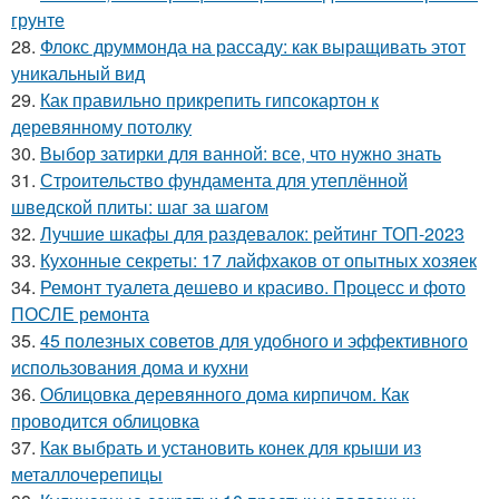
грунте
28.
Флокс друммонда на рассаду: как выращивать этот
уникальный вид
29.
Как правильно прикрепить гипсокартон к
деревянному потолку
30.
Выбор затирки для ванной: все, что нужно знать
31.
Строительство фундамента для утеплённой
шведской плиты: шаг за шагом
32.
Лучшие шкафы для раздевалок: рейтинг ТОП-2023
33.
Кухонные секреты: 17 лайфхаков от опытных хозяек
34.
Ремонт туалета дешево и красиво. Процесс и фото
ПОСЛЕ ремонта
35.
45 полезных советов для удобного и эффективного
использования дома и кухни
36.
Облицовка деревянного дома кирпичом. Как
проводится облицовка
37.
Как выбрать и установить конек для крыши из
металлочерепицы