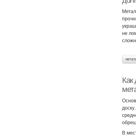
дол
Метал
прочн
украш
не ло
сложн
читат
Как
мет
Основ
доску
средн
обреш
В мес