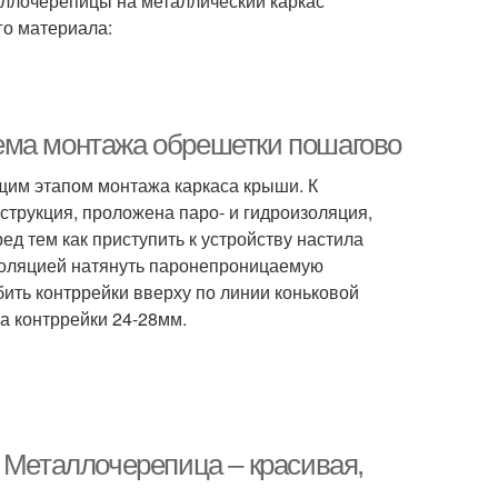
таллочерепицы на металлический каркас
го материала:
ема монтажа обрешетки пошагово
щим этапом монтажа каркаса крыши. К
нструкция, проложена паро- и гидроизоляция,
ед тем как приступить к устройству настила
золяцией натянуть паронепроницаемую
бить контррейки вверху по линии коньковой
на контррейки 24-28мм.
 Металлочерепица – красивая,