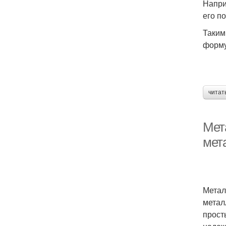
Напри
его по
Таким
форму
читат
Мет
мет
Метал
метал
прост