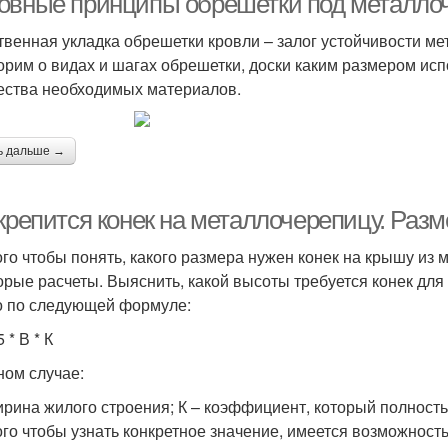
овные принципы обрешетки под металло
твенная укладка обрешетки кровли – залог устойчивости ме
орим о видах и шагах обрешетки, доски каким размером ис
ества необходимых материалов.
ь дальше →
 крепится конек на металлочерепицу. Ра
ого чтобы понять, какого размера нужен конек на крышу из
орые расчеты. Выяснить, какой высоты требуется конек дл
 по следующей формуле:
5 * В * К
ном случае:
ирина жилого строения; К – коэффициент, который полностью
ого чтобы узнать конкретное значение, имеется возможност