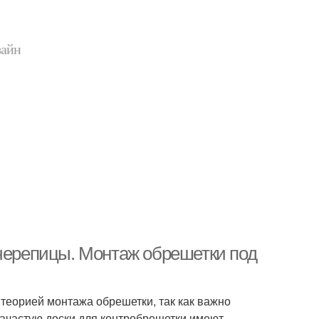
зайн
очерепицы. Монтаж обрешетки под
с теорией монтажа обрешетки, так как важно
Зачастую доски для контробрешетки имеют