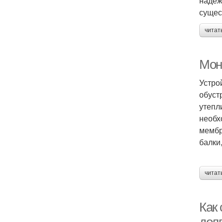
надеж
сущес
читат
Мон
Устро
обуст
утепл
необх
мембр
балки
читат
Как