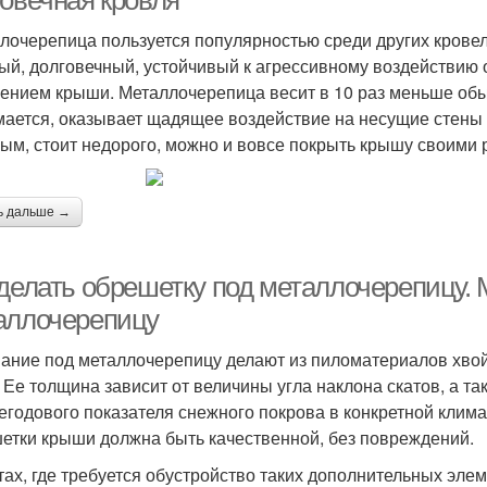
говечная кровля
лочерепица пользуется популярностью среди других кровел
ый, долговечный, устойчивый к агрессивному воздействи
ением крыши. Металлочерепица весит в 10 раз меньше обы
мается, оказывает щадящее воздействие на несущие стены 
ым, стоит недорого, можно и вовсе покрыть крышу своими 
ь дальше →
 делать обрешетку под металлочерепицу.
аллочерепицу
ание под металлочерепицу делают из пиломатериалов хвой
. Ее толщина зависит от величины угла наклона скатов, а т
егодового показателя снежного покрова в конкретной климат
етки крыши должна быть качественной, без повреждений.
тах, где требуется обустройство таких дополнительных элем