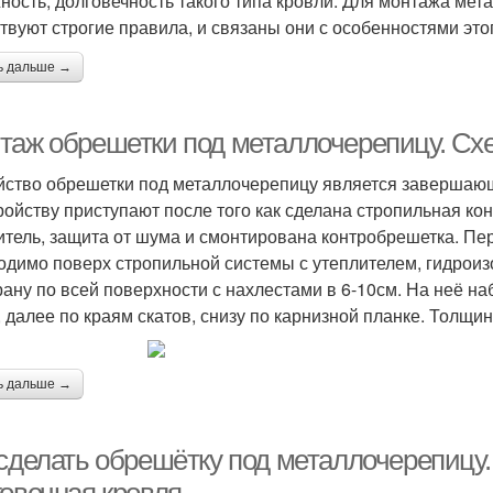
ность, долговечность такого типа кровли. Для монтажа ме
твуют строгие правила, и связаны они с особенностями это
ь дальше →
таж обрешетки под металлочерепицу. Сх
йство обрешетки под металлочерепицу является завершаю
ройству приступают после того как сделана стропильная ко
итель, защита от шума и смонтирована контробрешетка. Пер
одимо поверх стропильной системы с утеплителем, гидрои
ану по всей поверхности с нахлестами в 6-10см. На неё на
, далее по краям скатов, снизу по карнизной планке. Толщи
ь дальше →
 сделать обрешётку под металлочерепицу.