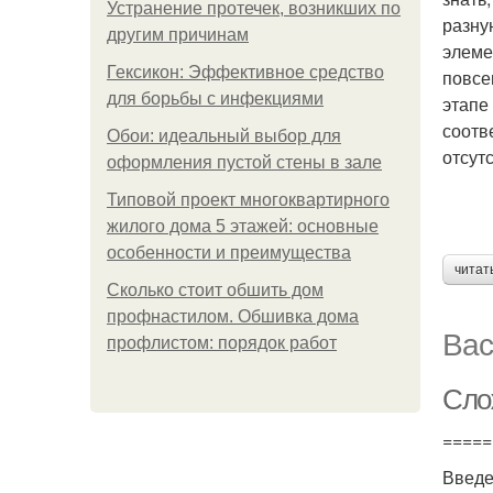
Устранение протечек, возникших по
разну
другим причинам
элеме
Гексикон: Эффективное средство
повсе
для борьбы с инфекциями
этапе
соотв
Обои: идеальный выбор для
отсут
оформления пустой стены в зале
Типовой проект многоквартирного
жилого дома 5 этажей: основные
особенности и преимущества
читат
Сколько стоит обшить дом
профнастилом. Обшивка дома
Вас
профлистом: порядок работ
Сло
=====
Введ