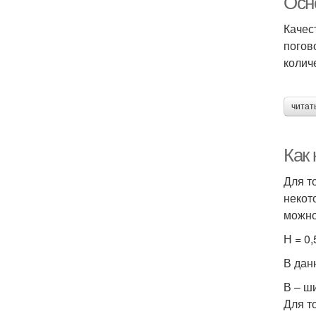
Осн
Качес
погов
колич
читат
Как
Для т
некот
можно
Н = 0,
В дан
В – ш
Для т