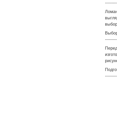
---------
Ломан
выгля
выбор
Выбор
---------
Перед
изгот
рисун
Подго
---------