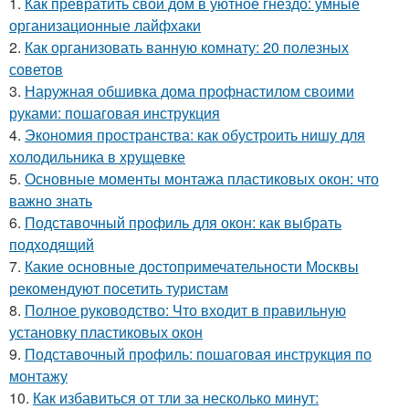
1.
Как превратить свой дом в уютное гнездо: умные
организационные лайфхаки
2.
Как организовать ванную комнату: 20 полезных
советов
3.
Наружная обшивка дома профнастилом своими
руками: пошаговая инструкция
4.
Экономия пространства: как обустроить нишу для
холодильника в хрущевке
5.
Основные моменты монтажа пластиковых окон: что
важно знать
6.
Подставочный профиль для окон: как выбрать
подходящий
7.
Какие основные достопримечательности Москвы
рекомендуют посетить туристам
8.
Полное руководство: Что входит в правильную
установку пластиковых окон
9.
Подставочный профиль: пошаговая инструкция по
монтажу
10.
Как избавиться от тли за несколько минут: