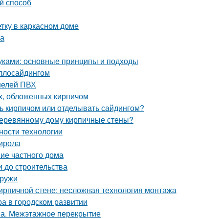
й способ
тку в каркасном доме
ка
уками: основные принципы и подходы
аллосайдингом
нелей ПВХ
х, обложенных кирпичом
ь кирпичом или отделывать сайдингом?
 деревянному дому кирпичные стены?
ности технологии
тирола
ние частного дома
и до строительства
аружи
кирпичной стене: несложная технология монтажа
ра в городском развитии
она. Межэтажное перекрытие