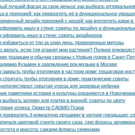
ый лучший фасад за свои деньги: как выбрать оптимально
а в прихожей: как превратить её в функциональное украш
ременный дизайн прихожей с нишей: как воплотить идею в
 оформить нишу в стене: советы по дизайну и функциональ
к оформить нишу в стене: советы дизайнеров
к избавиться от тли за один день: проверенные методы
о делать, если тля атакует мои растения? Полное руководс
кие традиции и обычаи связаны с Новым годом в Санкт-Пе
адимир Кузьмин и зарождение рок-музыки в Москве
к закрыть трубы отопления в частном доме: пошаговая инс
к спрятать трубы отопления в доме: практические советы
нополистирол: скрытая угроза для здоровья ребенка
кие памятники истории и культуры охраняются в Новочерка
к выбрать затирку для плитки в ванной: советы по цвету
тория успеха: Оркестр CAGMO Псков
к превратить 3-комнатную хрущевку в уютное гнездышко: с
еличьте цветовой спектр своего сада, сею флоксы друммон
остота и красота: сажаем флоксы семенами