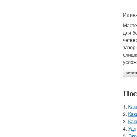
Из ин
Масте
для б
четве
зазор
слишк
услож
читат
Пос
1.
Как
2.
Как
3.
Как
4.
Удо
5.
Эко