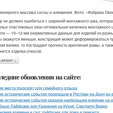
женерного массива сосны и алюминия. Фото: «Фабрика Око
р не должен ошибиться с шириной монтажного шва, которая
елых пластиковых окон оптимальная величина монтажного ш
рти — 10–12 мм (нормативные данные для изделий из разны
ы окажутся меньше, конструкция может деформироваться п
ом велики, то пострадает прочность крепления рамы, а так
нится отделка откосов.
ь дальше →
ледние обновления на сайте:
ие места подходят для семейного отдыха
ие исторические события произошли в Ростове-на-Дону во
ие исторические события оказали наибольшее влияние на р
бные Лайфхаки для Хранения на Кухне: Смотрите Видео
номия времени и сил: лайфхаки для дома и ремонта