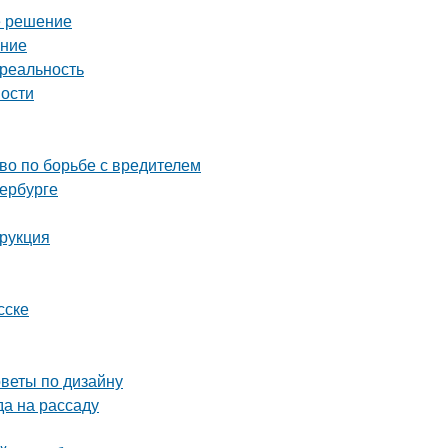
е решение
ение
 реальность
ности
тво по борьбе с вредителем
тербурге
трукция
сске
оветы по дизайну
да на рассаду