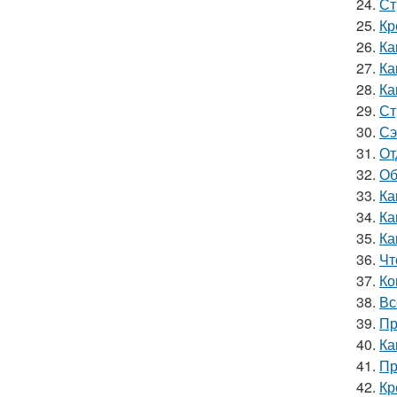
24.
Ст
25.
Кр
26.
Ка
27.
Ка
28.
Ка
29.
Ст
30.
Сэ
31.
От
32.
Об
33.
Ка
34.
Ка
35.
Ка
36.
Чт
37.
Ко
38.
Вс
39.
Пр
40.
Ка
41.
Пр
42.
Кр