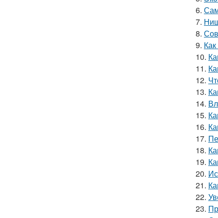
6.
Сам
7.
Ниш
8.
Сов
9.
Как
10.
Ка
11.
Ка
12.
Чт
13.
Ка
14.
Вл
15.
Ка
16.
Ка
17.
Пе
18.
Ка
19.
Ка
20.
Ис
21.
Ка
22.
Ув
23.
Пр