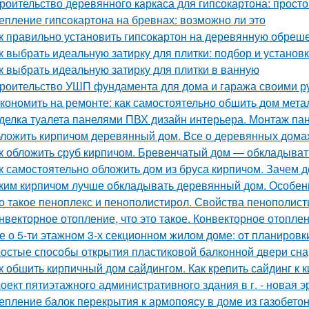
роительство деревянного каркаса для гипсокартона: просто
епление гипсокартона на бревнах: возможно ли это
к правильно установить гипсокартон на деревянную обреше
к выбрать идеальную затирку для плитки: подбор и установ
к выбрать идеальную затирку для плитки в ванную
роительство УШП фундамента для дома и гаража своими р
кономить на ремонте: как самостоятельно обшить дом мет
делка туалета панелями ПВХ дизайн интерьера. Монтаж па
ложить кирпичом деревянный дом. Все о деревянных дома
к обложить сруб кирпичом. Бревенчатый дом — обкладыват
к самостоятельно обложить дом из бруса кирпичом. Зачем
ким кирпичом лучше обкладывать деревянный дом. Особен
о такое пеноплекс и пенополистирол. Свойства пенополис
нвекторное отопление, что это такое. Конвекторное отопле
е о 5-ти этажном 3-х секционном жилом доме: от планировк
остые способы открытия пластиковой балконной двери сн
к обшить кирпичный дом сайдингом. Как крепить сайдинг к 
оект пятиэтажного административного здания в г. - новая э
епление балок перекрытия к армопоясу в доме из газобет