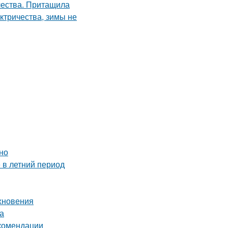
но
 в летний период
охновения
а
екомендации