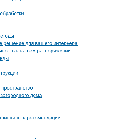
 обработки
методы
ое решение для вашего интерьера
ечность в вашем распоряжении
реды
струкции
ь пространство
 загородного дома
 принципы и рекомендации