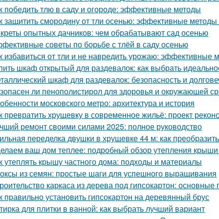
к победить тлю в саду и огороде: эффективные методы
к защитить смородину от тли осенью: эффективные методы
креты опытных дачников: чем обрабатывают сад осенью
фективные советы по борьбе с тлёй в саду осенью
к избавиться от тли и не навредить урожаю: эффективные 
пить шкаф открытый для раздевалок: как выбрать идеальн
таллический шкаф для раздевалок: безопасность и долгов
зопасен ли пенополистирол для здоровья и окружающей с
обенности московского метро: архитектура и история
к превратить хрущевку в современное жильё: проект рекон
чший ремонт своими силами 2025: полное руководство
ильная переделка двушки в хрущевке 44 м: как преобразит
елаем ваш дом теплее: подробный обзор утепления крыши
к утеплять крышу частного дома: подходы и материалы
оксы из семян: простые шаги для успешного выращивания
роительство каркаса из дерева под гипсокартон: основные
к правильно установить гипсокартон на деревянный брус
тирка для плитки в ванной: как выбрать лучший вариант