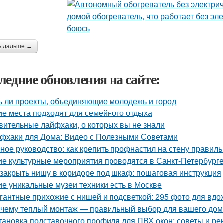
ь дальше →
ледние обновления на сайте:
ь ли проекты, объединяющие молодежь и город
ие места подходят для семейного отдыха
вительные лайфхаки, о которых вы не знали
фхаки для Дома: Видео с Полезными Советами
ное руководство: как крепить профнастил на стену правиль
ие культурные мероприятия проводятся в Санкт-Петербурге
 закрыть нишу в коридоре под шкаф: пошаговая инструкция
ие уникальные музеи техники есть в Москве
гантные прихожие с нишей и подсветкой: 295 фото для вд
чему теплый монтаж — правильный выбор для вашего дом
тановка подставочного профиля для ПВХ окон: советы и р