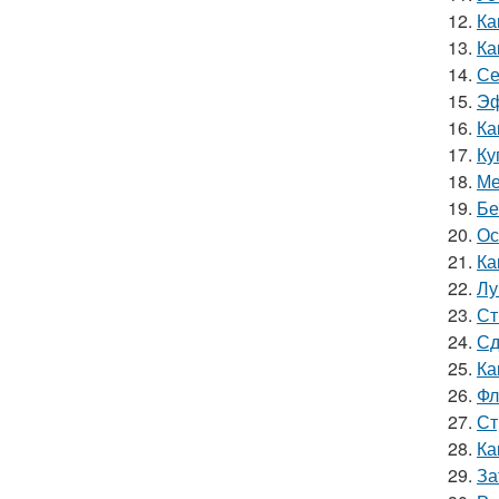
12.
Ка
13.
Ка
14.
Се
15.
Эф
16.
Ка
17.
Ку
18.
Ме
19.
Бе
20.
Ос
21.
Ка
22.
Лу
23.
Ст
24.
Сд
25.
Ка
26.
Фл
27.
Ст
28.
Ка
29.
За