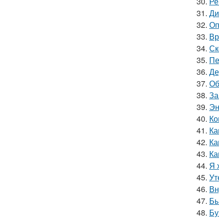
30.
Ре
31.
Ди
32.
Оп
33.
Вр
34.
Ск
35.
Пе
36.
Де
37.
Об
38.
За
39.
Эн
40.
Ко
41.
Ка
42.
Ка
43.
Ка
44.
Я 
45.
Ут
46.
Вн
47.
Бы
48.
Бу