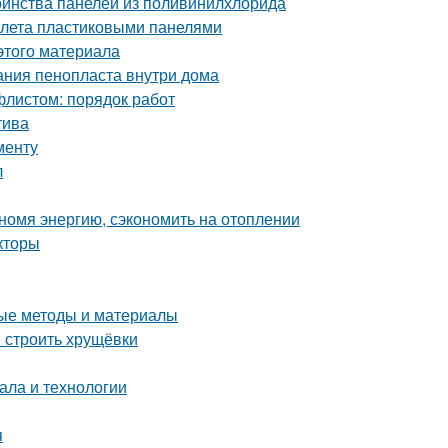
оинства панелей из поливинилхлорида
уалета пластиковыми панелями
этого материала
ания пенопласта внутри дома
листом: порядок работ
тива
менту
л
номя энергию, сэкономить на отоплении
кторы
ные методы и материалы
и строить хрущёвки
ала и технологии
я