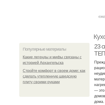
еже
Кух
23 
Популярные материалы
ТЕП
Какие легенды и мифы связаны с
Прежд
историей Архангельска
рацио
Стройте комфорт в своем доме: как
неуди
сделать утепленную шведскую
матер
плиту своими руками
нагре
— это
домов
дома.