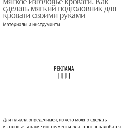
мягкое изголовье кровати. Как
сделать мягкий подголовник для
кровати своими руками
Кровати с каретной
Материалы и инструменты
Спинка к кровати
стяжкой
Для начала определимся, из чего можно сделать
изголовье, и какие инструменты для этого понадобятся.