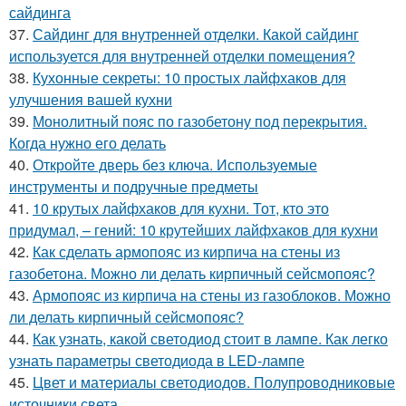
сайдинга
37.
Сайдинг для внутренней отделки. Какой сайдинг
используется для внутренней отделки помещения?
38.
Кухонные секреты: 10 простых лайфхаков для
улучшения вашей кухни
39.
Монолитный пояс по газобетону под перекрытия.
Когда нужно его делать
40.
Откройте дверь без ключа. Используемые
инструменты и подручные предметы
41.
10 крутых лайфхаков для кухни. Тот, кто это
придумал, – гений: 10 крутейших лайфхаков для кухни
42.
Как сделать армопояс из кирпича на стены из
газобетона. Можно ли делать кирпичный сейсмопояс?
43.
Армопояс из кирпича на стены из газоблоков. Можно
ли делать кирпичный сейсмопояс?
44.
Как узнать, какой светодиод стоит в лампе. Как легко
узнать параметры светодиода в LED-лампе
45.
Цвет и материалы светодиодов. Полупроводниковые
источники света