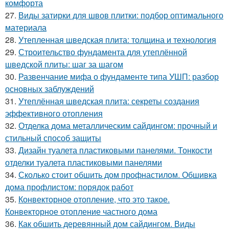
комфорта
27.
Виды затирки для швов плитки: подбор оптимального
материала
28.
Утепленная шведская плита: толщина и технология
29.
Строительство фундамента для утеплённой
шведской плиты: шаг за шагом
30.
Развенчание мифа о фундаменте типа УШП: разбор
основных заблуждений
31.
Утеплённая шведская плита: секреты создания
эффективного отопления
32.
Отделка дома металлическим сайдингом: прочный и
стильный способ защиты
33.
Дизайн туалета пластиковыми панелями. Тонкости
отделки туалета пластиковыми панелями
34.
Сколько стоит обшить дом профнастилом. Обшивка
дома профлистом: порядок работ
35.
Конвекторное отопление, что это такое.
Конвекторное отопление частного дома
36.
Как обшить деревянный дом сайдингом. Виды