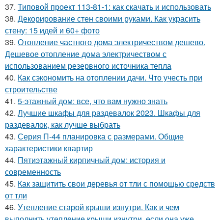
37.
Типовой проект 113-81-1: как скачать и использовать
38.
Декорирование стен своими руками. Как украсить
стену: 15 идей и 60+ фото
39.
Отопление частного дома электричеством дешево.
Дешевое отопление дома электричеством с
использованием резервного источника тепла
40.
Как сэкономить на отоплении дачи. Что учесть при
строительстве
41.
5-этажный дом: все, что вам нужно знать
42.
Лучшие шкафы для раздевалок 2023. Шкафы для
раздевалок, как лучше выбрать
43.
Серия П-44 планировка с размерами. Общие
характеристики квартир
44.
Пятиэтажный кирпичный дом: история и
современность
45.
Как защитить свои деревья от тли с помощью средств
от тли
46.
Утепление старой крыши изнутри. Как и чем
выполнить утепление крыши изнутри, если она уже