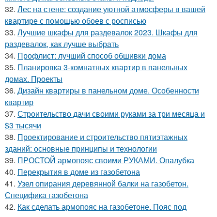
32.
Лес на стене: создание уютной атмосферы в вашей
квартире с помощью обоев с росписью
33.
Лучшие шкафы для раздевалок 2023. Шкафы для
раздевалок, как лучше выбрать
34.
Профлист: лучший способ обшивки дома
35.
Планировка 3-комнатных квартир в панельных
домах. Проекты
36.
Дизайн квартиры в панельном доме. Особенности
квартир
37.
Строительство дачи своими руками за три месяца и
$3 тысячи
38.
Проектирование и строительство пятиэтажных
зданий: основные принципы и технологии
39.
ПРОСТОЙ армопояс своими РУКАМИ. Опалубка
40.
Перекрытия в доме из газобетона
41.
Узел опирания деревянной балки на газобетон.
Специфика газобетона
42.
Как сделать армопояс на газобетоне. Пояс под