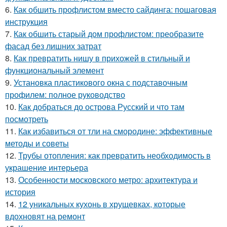
6.
Как обшить профлистом вместо сайдинга: пошаговая
инструкция
7.
Как обшить старый дом профлистом: преобразите
фасад без лишних затрат
8.
Как превратить нишу в прихожей в стильный и
функциональный элемент
9.
Установка пластикового окна с подставочным
профилем: полное руководство
10.
Как добраться до острова Русский и что там
посмотреть
11.
Как избавиться от тли на смородине: эффективные
методы и советы
12.
Трубы отопления: как превратить необходимость в
украшение интерьера
13.
Особенности московского метро: архитектура и
история
14.
12 уникальных кухонь в хрущевках, которые
вдохновят на ремонт