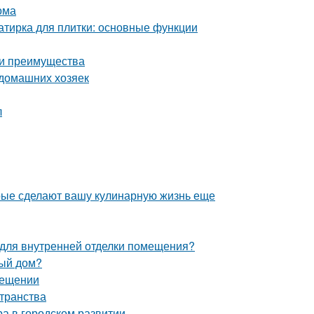
ома
затирка для плитки: основные функции
 и преимущества
 домашних хозяек
л
орые сделают вашу кулинарную жизнь еще
я для внутренней отделки помещения?
ный дом?
мещении
странства
ра в городском развитии