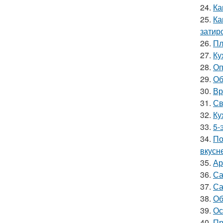
24.
Ка
25.
Ка
затир
26.
Пл
27.
Ку
28.
Оп
29.
Об
30.
Вр
31.
Св
32.
Ку
33.
5-
34.
По
вкусн
35.
Ар
36.
Са
37.
Са
38.
Об
39.
Ос
40.
Пр