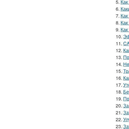
5.
Как
6.
Как
7.
Как
8.
Как
9.
Как
10.
Эф
11.
CA
12.
Ка
13.
Пр
14.
He
15.
Тр
16.
Ка
17.
Ут
18.
Бе
19.
Пр
20.
За
21.
За
22.
Ул
23.
За