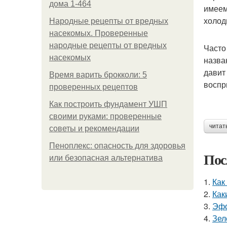
дома 1-464
имеем
холод
Народные рецепты от вредных
насекомых. Проверенные
народные рецепты от вредных
Часто
насекомых
назва
давит
Время варить брокколи: 5
воспр
проверенных рецептов
Как построить фундамент УШП
своими руками: проверенные
читат
советы и рекомендации
Пеноплекс: опасность для здоровья
Пос
или безопасная альтернатива
1.
Как
2.
Как
3.
Эфф
4.
Зел