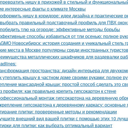
 превратить нишу в прихожей в стильный и функциональны
ие интересные факты о климате Москвы
 оформить нишу в коридоре: идеи дизайна и практические 
 выбрать правильный подставочный профиль для ПВХ окон
 победить тлю на огороде: эффективные методы борьбы
фективные способы избавиться от тли осенью: полное рук
GMO Новосибирск: история создания и уникальный стиль 
кие места в Москве популярны среди иностранных туристо
еимущества металлических шкафчиков для раздевалки рабо
adlines:
ансформация пространства: дизайн интерьера для двухко
к утеплить крышу в частном доме своими руками: полное р
епление мансардной крыши: простой способ сделать это с
з профиля: как правильно крепить гипсокартон к стене
офессиональный монтаж гипсокартона на деревянную обреш
крепление гипсокартона к деревянному каркасу: основные
тирание плитки: проверенные методы и рекомендации
учшите внешний вид вашей плитки с помощью этих 10 лучш
тирки для плитки: как выбрать оптимальный вариант