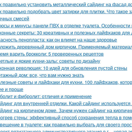
к правильно установить металлический сайдинг на фасад д
к правильно подобрать цвет затирки для плитки. Что такое 
очных смесей
юсы и минусы панели ПВХ в отделке туалета. Особенности
хонные секреты: 30 креативных и полезных лайфхаков для
асность пенопласта: как он влияет на наше здоровье
ложить деревянный дом кирпичом. Применяемый материа
емя варить брокколи: 5 проверенных рецептов
етлые и яркие кухни-залы: советы по дизайну
хонная революция: 10 идей для обновления пустой стены
этажный дом: все, что вам нужно знать
лезные советы и лайфхаки для кухни. 100 лайфхаков, кот
ее и проще
болит и фибролит: отличия и применение
йдинг для внутренней отделки. Какой сайдинг используетс
йдинг на кирпичном доме. Зачем нужен сайдинг на кирпич
огрев стены: эффективный способ сохранения тепла в по
вещение в туалете: как правильно выбрать для своего про
оект пятиэтажного административного здания в г. - новая э