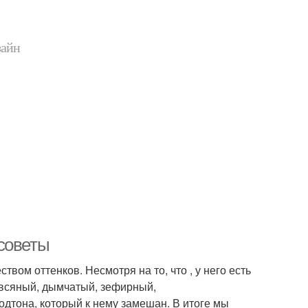
зайн
советы
вом оттенков. Несмотря на то, что , у него есть
овсяный, дымчатый, зефирный,
одтона, который к нему замешан. В итоге мы