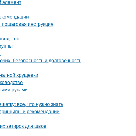
й элемент
рекомендации
: пошаговая инструкция
оводство
группы
в
чих: безопасность и долговечность
мнатной хрущевки
уководство
воими руками
етку: все, что нужно знать
 принципы и рекомендации
их затирок для швов