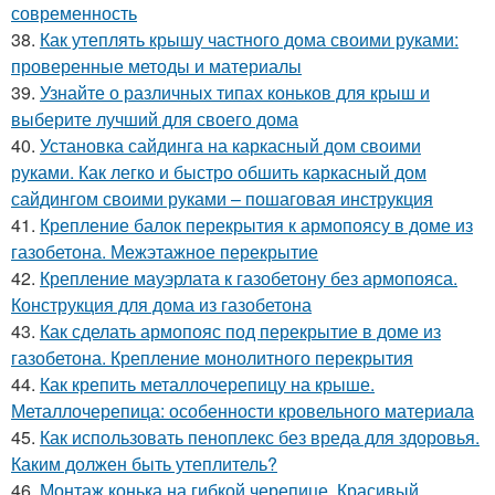
современность
38.
Как утеплять крышу частного дома своими руками:
проверенные методы и материалы
39.
Узнайте о различных типах коньков для крыш и
выберите лучший для своего дома
40.
Установка сайдинга на каркасный дом своими
руками. Как легко и быстро обшить каркасный дом
сайдингом своими руками – пошаговая инструкция
41.
Крепление балок перекрытия к армопоясу в доме из
газобетона. Межэтажное перекрытие
42.
Крепление мауэрлата к газобетону без армопояса.
Конструкция для дома из газобетона
43.
Как сделать армопояс под перекрытие в доме из
газобетона. Крепление монолитного перекрытия
44.
Как крепить металлочерепицу на крыше.
Металлочерепица: особенности кровельного материала
45.
Как использовать пеноплекс без вреда для здоровья.
Каким должен быть утеплитель?
46.
Монтаж конька на гибкой черепице. Красивый