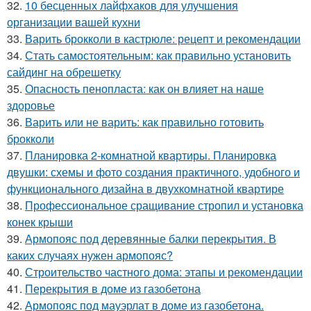
32.
10 бесценных лайфхаков для улучшения
организации вашей кухни
33.
Варить брокколи в кастрюле: рецепт и рекомендации
34.
Стать самостоятельным: как правильно установить
сайдинг на обрешетку
35.
Опасность пенопласта: как он влияет на наше
здоровье
36.
Варить или не варить: как правильно готовить
брокколи
37.
Планировка 2-комнатной квартиры. Планировка
двушки: схемы и фото создания практичного, удобного и
функционального дизайна в двухкомнатной квартире
38.
Профессиональное сращивание стропил и установка
конек крыши
39.
Армопояс под деревянные балки перекрытия. В
каких случаях нужен армопояс?
40.
Строительство частного дома: этапы и рекомендации
41.
Перекрытия в доме из газобетона
42.
Армопояс под мауэрлат в доме из газобетона.