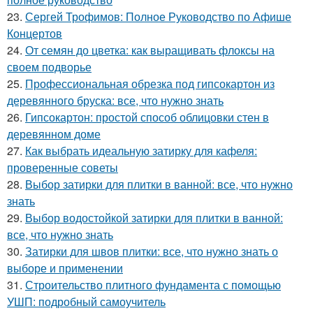
23.
Сергей Трофимов: Полное Руководство по Афише
Концертов
24.
От семян до цветка: как выращивать флоксы на
своем подворье
25.
Профессиональная обрезка под гипсокартон из
деревянного бруска: все, что нужно знать
26.
Гипсокартон: простой способ облицовки стен в
деревянном доме
27.
Как выбрать идеальную затирку для кафеля:
проверенные советы
28.
Выбор затирки для плитки в ванной: все, что нужно
знать
29.
Выбор водостойкой затирки для плитки в ванной:
все, что нужно знать
30.
Затирки для швов плитки: все, что нужно знать о
выборе и применении
31.
Строительство плитного фундамента с помощью
УШП: подробный самоучитель