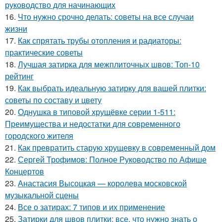
руководство для начинающих
16.
Что нужно срочно делать: советы на все случаи
жизни
17.
Как спрятать трубы отопления и радиаторы:
практические советы
18.
Лучшая затирка для межплиточных швов: Топ-10
рейтинг
19.
Как выбрать идеальную затирку для вашей плитки:
советы по составу и цвету
20.
Однушка в типовой хрущёвке серии 1-511:
Преимущества и недостатки для современного
городского жителя
21.
Как превратить старую хрущевку в современный дом
22.
Сергей Трофимов: Полное Руководство по Афише
Концертов
23.
Анастасия Высоцкая — королева московской
музыкальной сцены
24.
Все о затирах: 7 типов и их применение
25.
Затирки для швов плитки: все, что нужно знать о