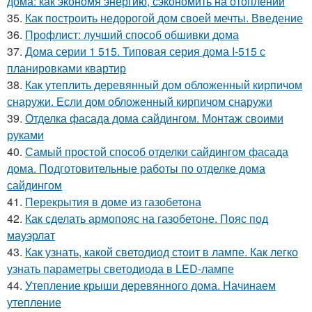
дома: как экономя энергию, сэкономить на отоплении
35.
Как построить недорогой дом своей мечты. Введение
36.
Профлист: лучший способ обшивки дома
37.
Дома серии 1 515. Типовая серия дома I-515 с
планировками квартир
38.
Как утеплить деревянный дом обложенный кирпичом
снаружи. Если дом обложенный кирпичом снаружи
39.
Отделка фасада дома сайдингом. Монтаж своими
руками
40.
Самый простой способ отделки сайдингом фасада
дома. Подготовительные работы по отделке дома
сайдингом
41.
Перекрытия в доме из газобетона
42.
Как сделать армопояс на газобетоне. Пояс под
мауэрлат
43.
Как узнать, какой светодиод стоит в лампе. Как легко
узнать параметры светодиода в LED-лампе
44.
Утепление крыши деревянного дома. Начинаем
утепление