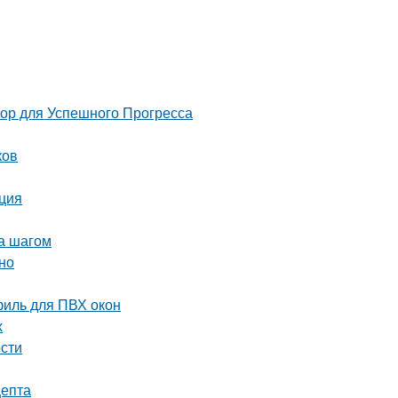
 для Успешного Прогресса
ков
кция
за шагом
но
иль для ПВХ окон
х
ости
цепта