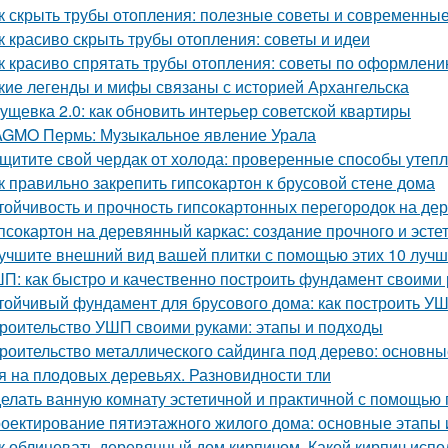
к скрыть трубы отопления: полезные советы и современны
к красиво скрыть трубы отопления: советы и идеи
к красиво спрятать трубы отопления: советы по оформлен
кие легенды и мифы связаны с историей Архангельска
ущевка 2.0: как обновить интерьер советской квартиры
GMO Пермь: Музыкальное явление Урала
щитите свой чердак от холода: проверенные способы утеп
к правильно закрепить гипсокартон к брусовой стене дома
тойчивость и прочность гипсокартонных перегородок на де
псокартон на деревянный каркас: создание прочного и эсте
учшите внешний вид вашей плитки с помощью этих 10 лучш
П: как быстро и качественно построить фундамент своими
тойчивый фундамент для брусового дома: как построить У
роительство УШП своими руками: этапы и подходы
роительство металлического сайдинга под дерево: основн
я на плодовых деревьях. Разновидности тли
елать ванную комнату эстетичной и практичной с помощью
оектирование пятиэтажного жилого дома: основные этапы
к облицевать деревянный дом кирпичом. Какой кирпич испо