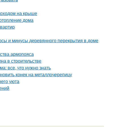
моходом на крыше
 отопление дома
квартир
юсы и минусы деревянного перекрытия в доме
йства армопояса
на в строительстве
а: все, что нужно знать
ановить конек на металлочерепицу
его уюта
дений