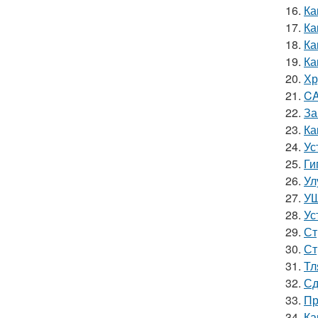
16.
Ка
17.
Ка
18.
Ка
19.
Ка
20.
Хр
21.
CA
22.
За
23.
Ка
24.
Ус
25.
Ги
26.
Ул
27.
УШ
28.
Ус
29.
Ст
30.
Ст
31.
Тл
32.
Сд
33.
Пр
34.
Ка