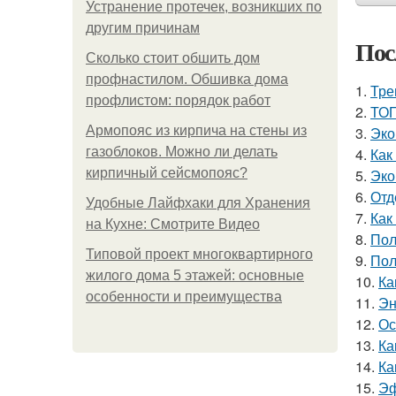
Устранение протечек, возникших по
другим причинам
Пос
Сколько стоит обшить дом
профнастилом. Обшивка дома
1.
Тре
профлистом: порядок работ
2.
ТОП
Армопояс из кирпича на стены из
3.
Эко
газоблоков. Можно ли делать
4.
Как
кирпичный сейсмопояс?
5.
Эко
6.
Отд
Удобные Лайфхаки для Хранения
7.
Как
на Кухне: Смотрите Видео
8.
Пол
Типовой проект многоквартирного
9.
Пол
жилого дома 5 этажей: основные
10.
Ка
особенности и преимущества
11.
Эн
12.
Ос
13.
Ка
14.
Ка
15.
Эф