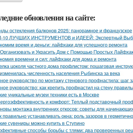
ледние обновления на сайте:
нды остекления балконов 2025: панорамное и французское
-10 ЛУЧШИХ ИНСТРУМЕНТОВ и ИДЕЕЙ: Экспертный Выбор
номим время и деньги: лайфхаки для успешного ремонта
 Организовать и Украсить Дом с Помощью Простых Лайфха
номия времени и сил: лайфхаки для дома и ремонта
елка цоколя частного дома профлистом: пошаговая инстру
 изменилась численность населения Рыбинска за века
ное руководство по монтажу стенового профнастила: шаг 
ное руководство: как крепить профнастил на стену правиль
кие уникальные музеи техники есть в Москве
ергоэффективность и комфорт: Теплый подставочный проф
новы монтажа внутренних откосов: советы для начинающи
к правильно устанавливать окна: роль зазоров в герметичн
кие сувениры можно купить в Ступино
фективные способы борьбы с тлями: два проверенных ре