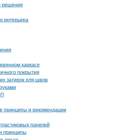
е решения
ию интерьера
ления
ревянном каркасе
тичного покрытия
их затирок для швов
 руками
ШП
ые принципы и рекомендации
 пластиковых панелей
 и принципы
льзовать