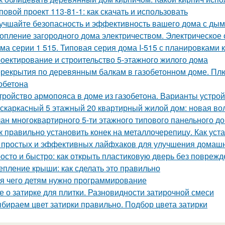
повой проект 113-81-1: как скачать и использовать
учшайте безопасность и эффективность вашего дома с ды
опление загородного дома электричеством. Электрическое
ма серии 1 515. Типовая серия дома I-515 с планировками 
оектирование и строительство 5-этажного жилого дома
рекрытия по деревянным балкам в газобетонном доме. Пл
зобетона
тройство армопояса в доме из газобетона. Варианты устро
скаркасный 5 этажный 20 квартирный жилой дом: новая вол
ан многоквартирного 5-ти этажного типового панельного дом
к правильно установить конек на металлочерепицу. Как уст
 простых и эффективных лайфхаков для улучшения домашн
осто и быстро: как открыть пластиковую дверь без повреж
епление крыши: как сделать это правильно
я чего детям нужно программирование
е о затирке для плитки. Разновидности затирочной смеси
бираем цвет затирки правильно. Подбор цвета затирки