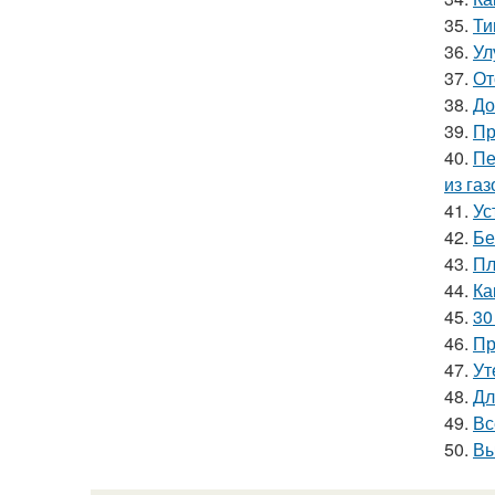
35.
Ти
36.
Ул
37.
От
38.
До
39.
Пр
40.
Пе
из га
41.
Ус
42.
Бе
43.
Пл
44.
Ка
45.
30
46.
Пр
47.
Ут
48.
Дл
49.
Вс
50.
Вы