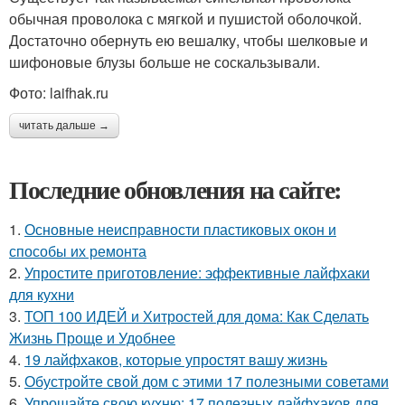
обычная проволока с мягкой и пушистой оболочкой.
Достаточно обернуть ею вешалку, чтобы шелковые и
шифоновые блузы больше не соскальзывали.
Фото: laifhak.ru
читать дальше →
Последние обновления на сайте:
1.
Основные неисправности пластиковых окон и
способы их ремонта
2.
Упростите приготовление: эффективные лайфхаки
для кухни
3.
ТОП 100 ИДЕЙ и Хитростей для дома: Как Сделать
Жизнь Проще и Удобнее
4.
19 лайфхаков, которые упростят вашу жизнь
5.
Обустройте свой дом с этими 17 полезными советами
6.
Упрощайте свою кухню: 17 полезных лайфхаков для