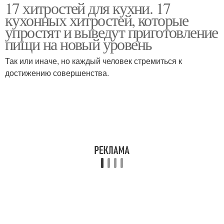
17 хитростей для кухни. 17
Лайфхаки для хранения
Хранения на кухне
кухонных хитростей, которые
упростят и выведут приготовление
пищи на новый уровень
Так или иначе, но каждый человек стремиться к
Идеальная кухня
Идеи для жизни
достижению совершенства.
Идеи из труб
Гениальные идеи