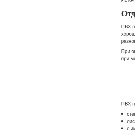
Отд
ПВХ п
хорош
разно
При о
при м
ПВХ п
сте
лис
с и