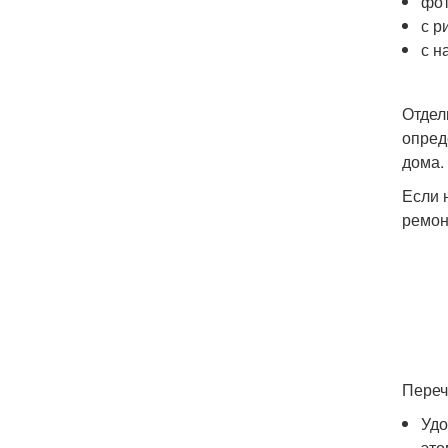
фот
с р
с н
Отдел
опред
дома.
Если 
ремон
Переч
Удо
это