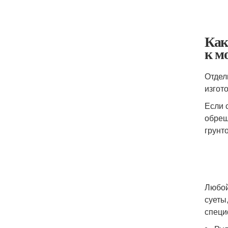
Как
к м
Отдел
изгот
Если 
обреш
грунт
Любой
суеты
специ