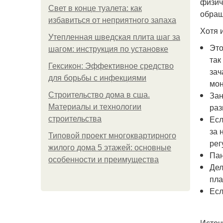
физич
Свет в конце туалета: как
обращ
избавиться от неприятного запаха
Хотя 
Утепленная шведская плита шаг за
Это
шагом: инструкция по установке
так
Гексикон: Эффективное средство
зач
для борьбы с инфекциями
мон
Зан
Строительство дома в сша.
раз
Материалы и технологии
Есл
строительства
за 
Типовой проект многоквартирного
рег
жилого дома 5 этажей: основные
Пан
особенности и преимущества
Дел
пла
Есл
Источ