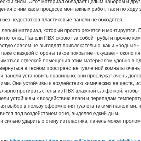
еской силы. Этот материал обладает целым набором и друг
ения с ним как в процессе монтажных работ, так и по ходу э
и без недостатков пластиковые панели не обходятся.
 легкий материал, который просто режется и монтируется. 
 и потолка. Панели ПВХ скроют за собой трубы и прочие ко
астую совсем не выглядят привлекательно, как и «родные» 
таже с каждой стороны такое покрытие «скушает» около пя
иматься отделкой помещения этим материалом удобно в од
вернуться в тесном пространстве туалетной комнаты очень
и панели установить правильно, они прослужат очень долго 
ними. Они устойчивы к воздействию химических веществ, и
улярно протирать стены из ПВХ влажной салфеткой, чтобы т
ели устойчивы к воздействию влаги и перепадам температ
ая выбор в пользу оформления туалета такими панелями, н
вится под воздействием огня, выделяя едкий дым.
и сильно ударить о стену из пластика, панель может пролом
ник:
https://proremont-dom.ru/novosti/interesnye-idei-otdelki-t