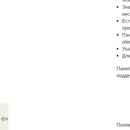
Зна
нес
Ест
про
Пан
обе
Уха
Дли
Панел
подде
⇦
Полож