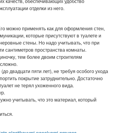
их качеств, обеспечивающих удобство
ксплуатации отделки из него.
Его можно применять как для оформления стен,
ммуникации, которые присутствуют в туалете и
неровные стены. Но надо учитывать, что при
ти сантиметров пространства комнаты.
иночку, тем более двоим строителям
 сложно.
(до двадцати пяти лет), не требуя особого ухода
спортить покрытие затруднительно. Достаточно
уалет не терял ухоженного вида.
ур.
ужно учитывать, что это материал, который
иться.
ualeta-plastikovymi-panelyami-provans