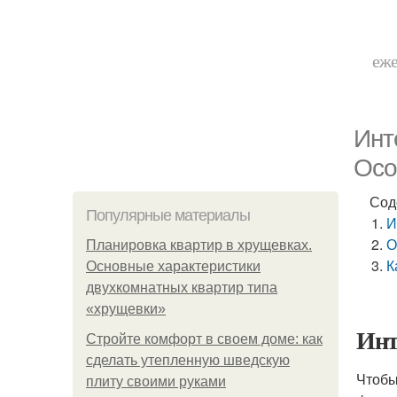
еже
Инт
Осо
Сод
Популярные материалы
И
О
Планировка квартир в хрущевках.
К
Основные характеристики
двухкомнатных квартир типа
«хрущевки»
Инт
Стройте комфорт в своем доме: как
сделать утепленную шведскую
Чтобы
плиту своими руками