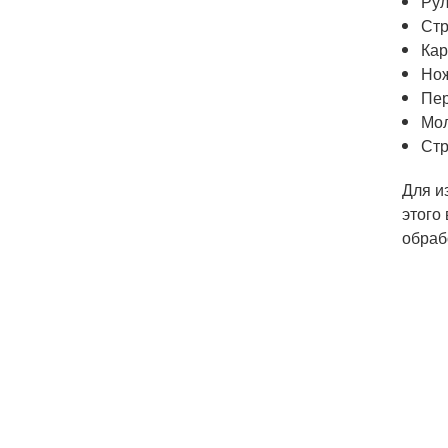
Рул
Стр
Кар
Нож
Пер
Мол
Стр
Для и
этого
обраб