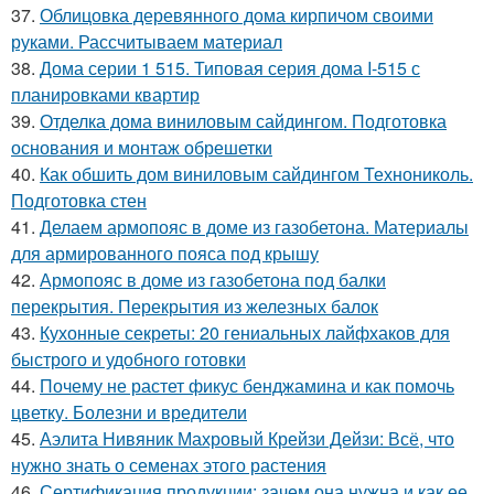
37.
Облицовка деревянного дома кирпичом своими
руками. Рассчитываем материал
38.
Дома серии 1 515. Типовая серия дома I-515 с
планировками квартир
39.
Отделка дома виниловым сайдингом. Подготовка
основания и монтаж обрешетки
40.
Как обшить дом виниловым сайдингом Технониколь.
Подготовка стен
41.
Делаем армопояс в доме из газобетона. Материалы
для армированного пояса под крышу
42.
Армопояс в доме из газобетона под балки
перекрытия. Перекрытия из железных балок
43.
Кухонные секреты: 20 гениальных лайфхаков для
быстрого и удобного готовки
44.
Почему не растет фикус бенджамина и как помочь
цветку. Болезни и вредители
45.
Аэлита Нивяник Махровый Крейзи Дейзи: Всё, что
нужно знать о семенах этого растения
46.
Сертификация продукции: зачем она нужна и как ее