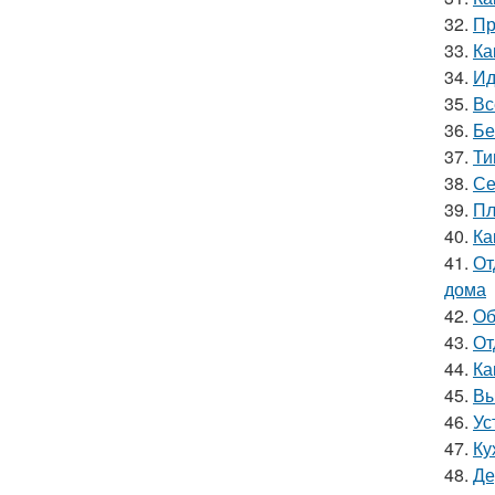
32.
Пр
33.
Ка
34.
Ид
35.
Вс
36.
Бе
37.
Ти
38.
Се
39.
Пл
40.
Ка
41.
От
дома
42.
Об
43.
От
44.
Ка
45.
Вы
46.
Ус
47.
Ку
48.
Де