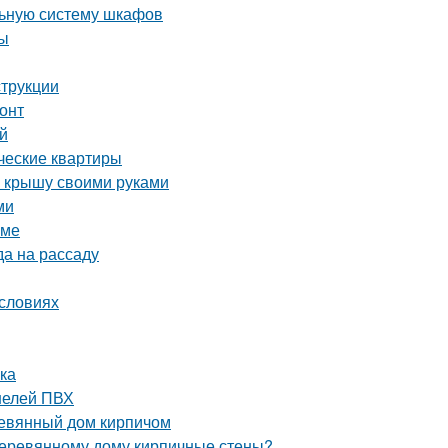
льную систему шкафов
ты
струкции
онт
ей
ческие квартиры
ю крышу своими руками
ми
оме
да на рассаду
условиях
лка
нелей ПВХ
ревянный дом кирпичом
 деревянному дому кирпичные стены?