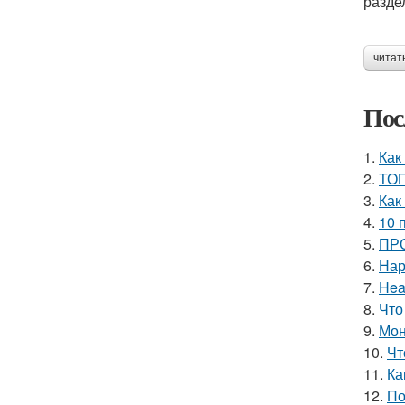
разде
читат
Пос
1.
Как
2.
ТОП
3.
Как
4.
10 
5.
ПРО
6.
Нар
7.
Hea
8.
Что
9.
Мон
10.
Чт
11.
Ка
12.
По