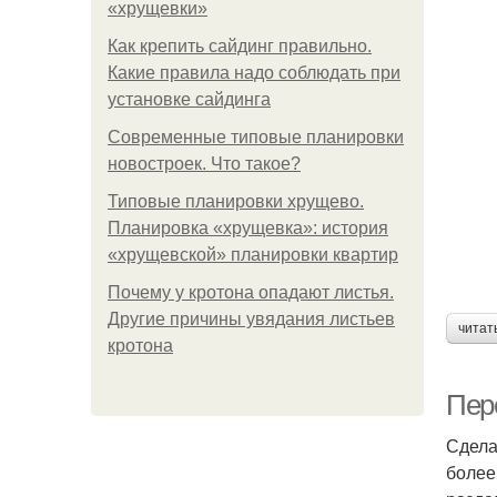
«хрущевки»
Как крепить сайдинг правильно.
Какие правила надо соблюдать при
установке сайдинга
Современные типовые планировки
новостроек. Что такое?
Типовые планировки хрущево.
Планировка «хрущевка»: история
«хрущевской» планировки квартир
Почему у кротона опадают листья.
Другие причины увядания листьев
читат
кротона
Пер
Сдела
более