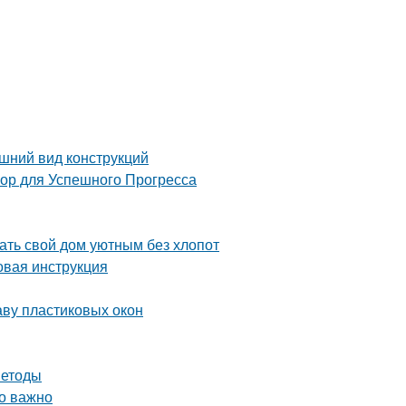
шний вид конструкций
 для Успешного Прогресса
ть свой дом уютным без хлопот
вая инструкция
аву пластиковых окон
методы
то важно