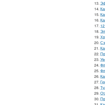
13.
Эф
14.
Ка
15.
Ка
16.
Ка
17.
12
18.
Эл
19.
Хр
20.
Сэ
21.
Ка
22.
Пр
23.
Ув
24.
Фл
25.
Фл
26.
Ка
27.
Ге
28.
Ту
29.
От
30.
Пр
31.
Ка