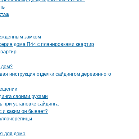
ть
ктаж
врежденным замком
серия дома П44 с планировками квартир
квартир
 дом?
вая инструкция отделки сайдингом деревянного
мещении
динга своими руками
ь при установке сайдинга
 и каким он бывает?
таллочерепицы
я для дома