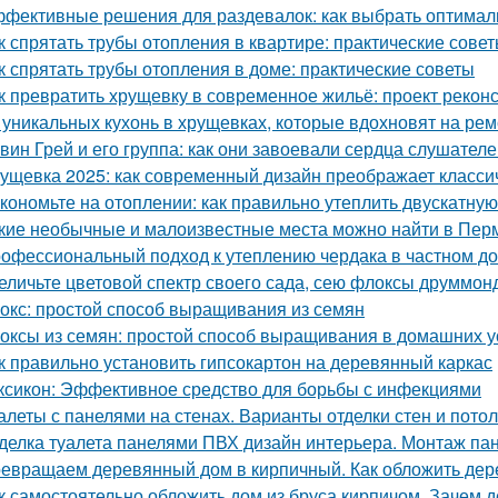
фективные решения для раздевалок: как выбрать оптима
к спрятать трубы отопления в квартире: практические сове
к спрятать трубы отопления в доме: практические советы
к превратить хрущевку в современное жильё: проект рекон
 уникальных кухонь в хрущевках, которые вдохновят на рем
вин Грей и его группа: как они завоевали сердца слушател
ущевка 2025: как современный дизайн преображает класси
кономьте на отоплении: как правильно утеплить двускатну
кие необычные и малоизвестные места можно найти в Пер
офессиональный подход к утеплению чердака в частном д
еличьте цветовой спектр своего сада, сею флоксы друммон
окс: простой способ выращивания из семян
оксы из семян: простой способ выращивания в домашних 
к правильно установить гипсокартон на деревянный каркас
ксикон: Эффективное средство для борьбы с инфекциями
алеты с панелями на стенах. Варианты отделки стен и пото
делка туалета панелями ПВХ дизайн интерьера. Монтаж па
евращаем деревянный дом в кирпичный. Как обложить де
к самостоятельно обложить дом из бруса кирпичом. Зачем