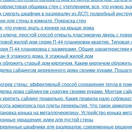
офлистовая обшивка стен с утеплением: все, что нужно зна
к сделать шкафчик в раздевалку из ДСП: подробный инстру
еи для стены в комнате. Покраска стен
е, что нужно знать о конеке на крыше дома
з ключа: простой способ открыть пластиковую дверь с по
повой жилой дом серии П-44 планировки квартир. Типовая 
рия П-44 планировка с размерами. Общие характеристики 
ан 9 этажного дома. 9 этажный жилой дом
к обложить старый дом кирпичом. Каким кирпичом обложить
делка сайдингом деревянного дома своими руками. Пошаго
огрев стены: эффективный способ сохранения тепла в по
делка дома сайдингом снаружи своими руками. Монтаж сай
к крепить сайдинг правильно. Какие правила надо соблюдат
сота армопояса под плиты перекрытия. Что такое армопояс
тановка конька на металлочерепицу. Устройство конька ме
хонные украшения: идеи для пустой стены
ревянные шкафчики для раздевалок: современные решени