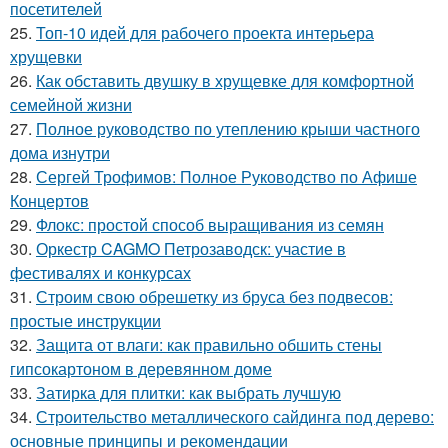
посетителей
25.
Топ-10 идей для рабочего проекта интерьера
хрущевки
26.
Как обставить двушку в хрущевке для комфортной
семейной жизни
27.
Полное руководство по утеплению крыши частного
дома изнутри
28.
Сергей Трофимов: Полное Руководство по Афише
Концертов
29.
Флокс: простой способ выращивания из семян
30.
Оркестр CAGMO Петрозаводск: участие в
фестивалях и конкурсах
31.
Строим свою обрешетку из бруса без подвесов:
простые инструкции
32.
Защита от влаги: как правильно обшить стены
гипсокартоном в деревянном доме
33.
Затирка для плитки: как выбрать лучшую
34.
Строительство металлического сайдинга под дерево:
основные принципы и рекомендации