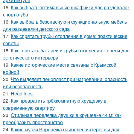
архитектуре
15.
Как выбрать оптимальные шкафчики для раздевалок
спортклуба
16.
Как выбрать безопасную и функциональную мебель
для раздевалки детского сада
17.
Как спрятать трубы отопления в доме: практические
советы
18.
Как спрятать батареи и трубы отопления: советы для
эстетического интерьера
19.
Какие исторические места связаны с Крымской
войной
20.
Что выделяет пенопласт при нагревании: опасность
или безопасность
21.
Headlines:
22.
Как превратить трёхкомнатную хрущевку в
современную квартиру
23.
Стильная переделка двушки в хрущевке 44 м: как
преобразить пространство
24.
Какие музеи Воронежа наиболее интересны для