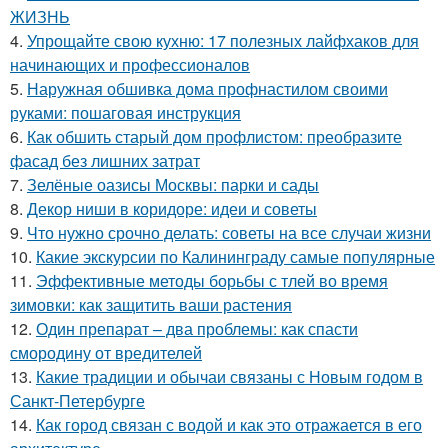
ЖИЗНЬ
4.
Упрощайте свою кухню: 17 полезных лайфхаков для
начинающих и профессионалов
5.
Наружная обшивка дома профнастилом своими
руками: пошаговая инструкция
6.
Как обшить старый дом профлистом: преобразите
фасад без лишних затрат
7.
Зелёные оазисы Москвы: парки и сады
8.
Декор ниши в коридоре: идеи и советы
9.
Что нужно срочно делать: советы на все случаи жизни
10.
Какие экскурсии по Калининграду самые популярные
11.
Эффективные методы борьбы с тлей во время
зимовки: как защитить ваши растения
12.
Один препарат – два проблемы: как спасти
смородину от вредителей
13.
Какие традиции и обычаи связаны с Новым годом в
Санкт-Петербурге
14.
Как город связан с водой и как это отражается в его