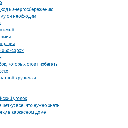
е
дход к энергосбережению
ему он необходим
е
дителей
химии
ендации
Чебоксарах
ты
ок, которых стоит избегать
сске
мнатной хрущевки
йский уголок
етку: все, что нужно знать
тку в каркасном доме