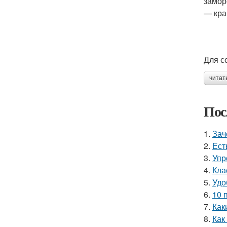
замор
— кра
Для с
читат
Пос
1.
Зач
2.
Ест
3.
Упр
4.
Кла
5.
Удо
6.
10 
7.
Как
8.
Как