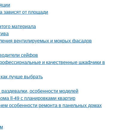
ляции
а зависят от площади
этого материала
тива
пления вентилируемых и мокрых фасадов
зводители сейфов
профессиональные и качественные шкафчики в
 как лучше выбрать
 раздевалки, особенности моделей
ома II-49 с планировками квартир
 чем особенности ремонта в панельных домах
ом