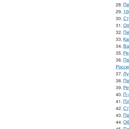
28.
Пе
29.
10
30.
Ст
31.
Оп
32.
Пе
33.
Ка
34.
Ва
35.
Ре
36.
Пр
Росси
37.
Лу
38.
Пр
39.
Ре
40.
П-
41.
Пл
42.
Ст
43.
Пр
44.
Об
45.
Пе