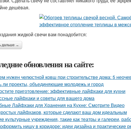
озки. Сделать свечу не составляет никакого труда; её эффе
йне дешёвая.
оздания жидкой свечи вам понадобится:
ь дальше →
ледние обновления на сайте:
ем нужен челюстной ковш при строительстве дома: 5 неоч
ь ли проекты, объединяющие молодежь и город
остите приготовление: эффективные лайфхаки для кухни
ссные лайфхаки и советы для вашего дома
бные Лайфхаки для Хранения на Кухне: Смотрите Видео
простых лайфхаков, которые сделают ваш дом идеальным
ие культурные учреждения, такие как театры и галереи, ра
 оформить нишу в коридоре: идеи дизайна и практические 