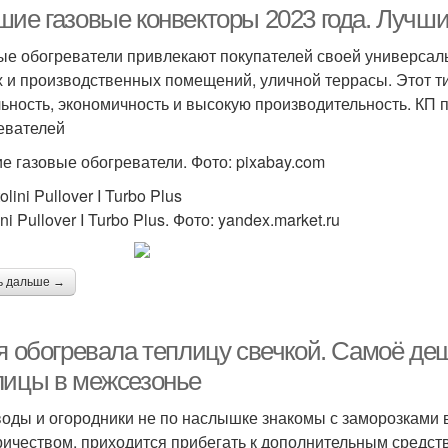
шие газовые конвекторы 2023 года. Лучши
ые обогреватели привлекают покупателей своей универсал
 и производственных помещений, уличной террасы. Этот т
ьность, экономичность и высокую производительность. КП п
евателей
е газовые обогреватели. Фото: pixabay.com
tolini Pullover I Turbo Plus
ini Pullover I Turbo Plus. Фото: yandex.market.ru
ь дальше →
 я обогревала теплицу свечкой. Самоё д
лицы в межсезонье
оды и огородники не по наслышке знакомы с заморозками в
ричеством, приходится прибегать к дополнительным средст