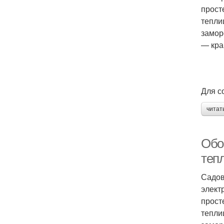
прост
тепли
замор
— кра
Для с
читат
Обо
теп
Садов
элект
прост
тепли