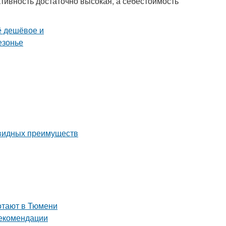
ктивность достаточно высокая, а себестоимость
евидных преимуществ
ботают в Тюмени
рекомендации