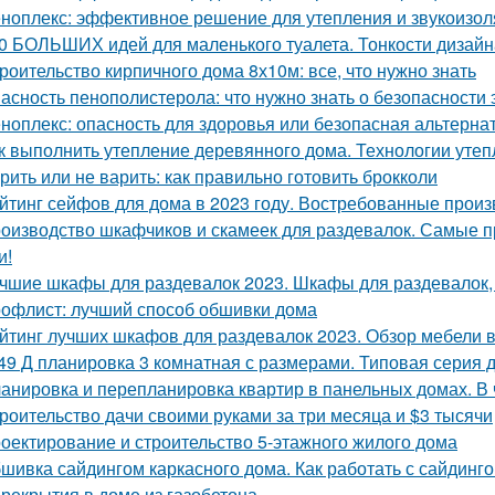
ноплекс: эффективное решение для утепления и звукоизо
0 БОЛЬШИХ идей для маленького туалета. Тонкости дизайн
роительство кирпичного дома 8х10м: все, что нужно знать
асность пенополистерола: что нужно знать о безопасности 
ноплекс: опасность для здоровья или безопасная альтерна
к выполнить утепление деревянного дома. Технологии уте
рить или не варить: как правильно готовить брокколи
йтинг сейфов для дома в 2023 году. Востребованные прои
оизводство шкафчиков и скамеек для раздевалок. Самые 
и!
чшие шкафы для раздевалок 2023. Шкафы для раздевалок,
офлист: лучший способ обшивки дома
йтинг лучших шкафов для раздевалок 2023. Обзор мебели в
49 Д планировка 3 комнатная с размерами. Типовая серия д
анировка и перепланировка квартир в панельных домах. В
роительство дачи своими руками за три месяца и $3 тысячи
оектирование и строительство 5-этажного жилого дома
шивка сайдингом каркасного дома. Как работать с сайдинг
рекрытия в доме из газобетона