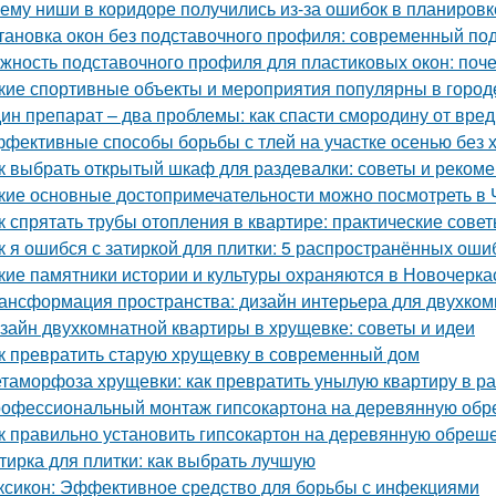
ему ниши в коридоре получились из-за ошибок в планировк
тановка окон без подставочного профиля: современный по
жность подставочного профиля для пластиковых окон: поч
кие спортивные объекты и мероприятия популярны в город
ин препарат – два проблемы: как спасти смородину от вре
фективные способы борьбы с тлей на участке осенью без 
к выбрать открытый шкаф для раздевалки: советы и реком
кие основные достопримечательности можно посмотреть в 
к спрятать трубы отопления в квартире: практические сове
к я ошибся с затиркой для плитки: 5 распространённых ошиб
кие памятники истории и культуры охраняются в Новочерка
ансформация пространства: дизайн интерьера для двухко
зайн двухкомнатной квартиры в хрущевке: советы и идеи
к превратить старую хрущевку в современный дом
таморфоза хрущевки: как превратить унылую квартиру в ра
офессиональный монтаж гипсокартона на деревянную обреш
к правильно установить гипсокартон на деревянную обреше
тирка для плитки: как выбрать лучшую
ксикон: Эффективное средство для борьбы с инфекциями