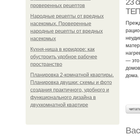
23 
проверенных рецептов
ТЕП
Народные рецепты от вредных
Прежд
насекомых. Проверенные
рацио
народные рецепты от вредных
неуди
насекомых
матер
Кухня-ниша в коридоре: как
нагре
обустроить удобное рабочее
— это
пространство
домов
дома.
Планировка 2-комнатной квартиры.
Планировка двушки: схемы и фото
создания практичного, удобного и
функционального дизайна в
двухкомнатной квартире
читат
Вас