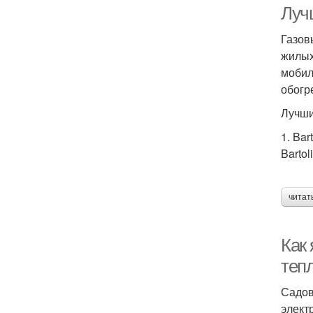
Луч
Газов
жилых
мобил
обогр
Лучши
1. Bar
Bartol
читат
Как
теп
Садов
элект