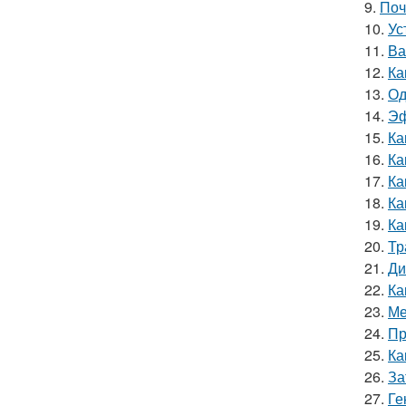
9.
Поч
10.
Ус
11.
Ва
12.
Ка
13.
Од
14.
Эф
15.
Ка
16.
Ка
17.
Ка
18.
Ка
19.
Ка
20.
Тр
21.
Ди
22.
Ка
23.
Ме
24.
Пр
25.
Ка
26.
За
27.
Ге