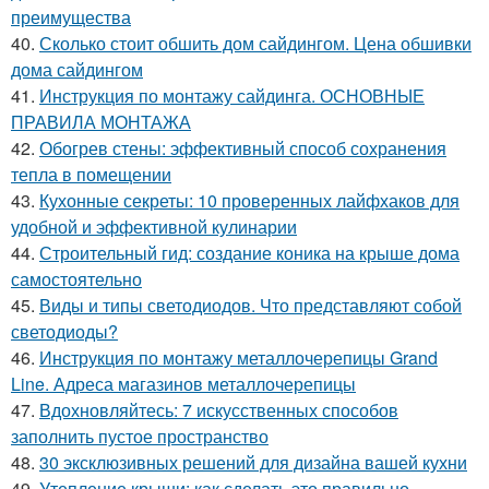
преимущества
40.
Сколько стоит обшить дом сайдингом. Цена обшивки
дома сайдингом
41.
Инструкция по монтажу сайдинга. ОСНОВНЫЕ
ПРАВИЛА МОНТАЖА
42.
Обогрев стены: эффективный способ сохранения
тепла в помещении
43.
Кухонные секреты: 10 проверенных лайфхаков для
удобной и эффективной кулинарии
44.
Строительный гид: создание коника на крыше дома
самостоятельно
45.
Виды и типы светодиодов. Что представляют собой
светодиоды?
46.
Инструкция по монтажу металлочерепицы Grand
Line. Адреса магазинов металлочерепицы
47.
Вдохновляйтесь: 7 искусственных способов
заполнить пустое пространство
48.
30 эксклюзивных решений для дизайна вашей кухни
49.
Утепление крыши: как сделать это правильно