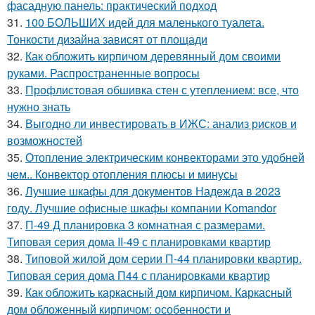
фасадную панель: практический подход
31.
100 БОЛЬШИХ идей для маленького туалета.
Тонкости дизайна зависят от площади
32.
Как обложить кирпичом деревянный дом своими
руками. Распространенные вопросы
33.
Профлистовая обшивка стен с утеплением: все, что
нужно знать
34.
Выгодно ли инвестировать в ИЖС: анализ рисков и
возможностей
35.
Отопление электрическим конвекторами это удобней
чем.. Конвектор отопления плюсы и минусы
36.
Лучшие шкафы для документов Надежда в 2023
году. Лучшие офисные шкафы компании Komandor
37.
П-49 Д планировка 3 комнатная с размерами.
Типовая серия дома II-49 с планировками квартир
38.
Типовой жилой дом серии П-44 планировки квартир.
Типовая серия дома П44 с планировками квартир
39.
Как обложить каркасный дом кирпичом. Каркасный
дом обложенный кирпичом: особенности и