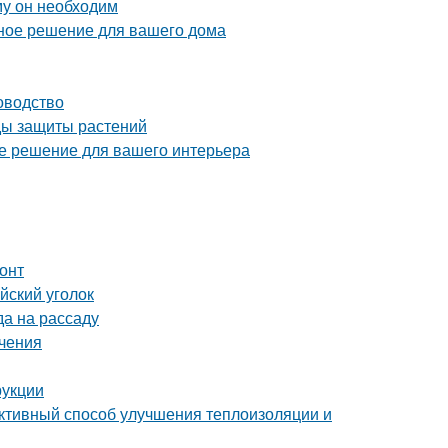
му он необходим
ное решение для вашего дома
оводство
оды защиты растений
ое решение для вашего интерьера
онт
йский уголок
да на рассаду
ичения
рукции
ктивный способ улучшения теплоизоляции и