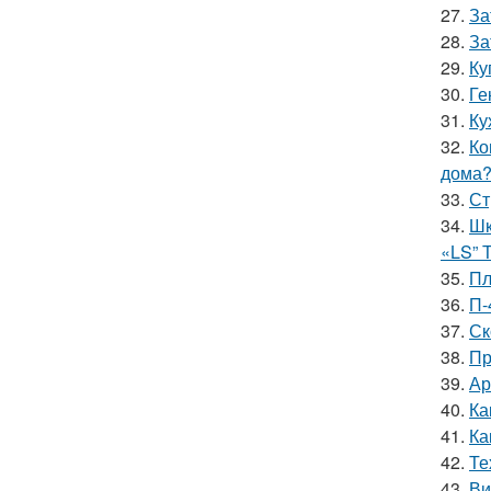
27.
За
28.
За
29.
Ку
30.
Ге
31.
Ку
32.
Ко
дома
33.
Ст
34.
Шк
«LS” 
35.
Пл
36.
П-
37.
Ск
38.
Пр
39.
Ар
40.
Ка
41.
Ка
42.
Те
43.
Ви