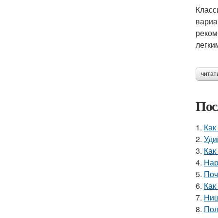
Класс
вариа
реком
легки
читат
Пос
1.
Как
2.
Уди
3.
Как
4.
Нар
5.
Поч
6.
Как
7.
Ниш
8.
Пол