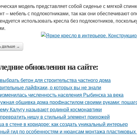
ическая модель представляет собой сиденье с мягкой спинк
нт – мебель с подлокотниками, так как они обеспечивают о
ендуется использовать кресла без подлокотников, поскольк
ми.
ь дальше →
ледние обновления на сайте:
 выбрать бетон для строительства частного дома
вительные лайфхаки, о которых вы не знали
 изменилась численность населения Рыбинска за века
ужная обшивка дома профнастилом своими руками: пошаго
ему Калугу называют родиной космонавтики
 превратить нишу в стильный элемент прихожей
а в стене в коридоре: как создать уникальный интерьер
ный гид по особенностям и нюансам монтажа пластиковых