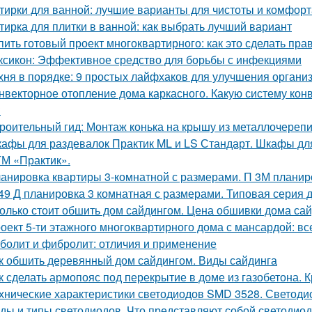
тирки для ванной: лучшие варианты для чистоты и комфорт
тирка для плитки в ванной: как выбрать лучший вариант
пить готовый проект многоквартирного: как это сделать пра
ксикон: Эффективное средство для борьбы с инфекциями
хня в порядке: 9 простых лайфхаков для улучшения органи
нвекторное отопление дома каркасного. Какую систему кон
?
роительный гид: Монтаж конька на крышу из металлочереп
афы для раздевалок Практик ML и LS Стандарт. Шкафы для
ТМ «Практик».
анировка квартиры 3-комнатной с размерами. П 3М планир
49 Д планировка 3 комнатная с размерами. Типовая серия д
олько стоит обшить дом сайдингом. Цена обшивки дома са
оект 5-ти этажного многоквартирного дома с мансардой: все
болит и фибролит: отличия и применение
к обшить деревянный дом сайдингом. Виды сайдинга
к сделать армопояс под перекрытие в доме из газобетона.
хнические характеристики светодиодов SMD 3528. Светоди
ды и типы светодиодов. Что представляют собой светодио