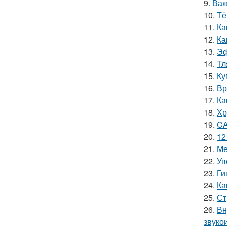
9.
Важ
10.
Тё
11.
Ка
12.
Ка
13.
Эф
14.
Тл
15.
Ку
16.
Вр
17.
Ка
18.
Хр
19.
CA
20.
12
21.
Ме
22.
Ув
23.
Ги
24.
Ка
25.
Ст
26.
Вн
звуко