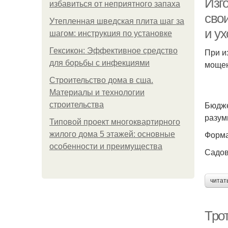
Изг
избавиться от неприятного запаха
сво
Утепленная шведская плита шаг за
и ух
шагом: инструкция по установке
Гексикон: Эффективное средство
При и
для борьбы с инфекциями
мощен
Строительство дома в сша.
Материалы и технологии
Бюдже
строительства
разум
Типовой проект многоквартирного
Форма
жилого дома 5 этажей: основные
особенности и преимущества
Садов
читат
Тро