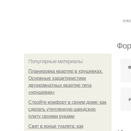
еже
Фор
Популярные материалы
Ф
Планировка квартир в хрущевках.
Основные характеристики
двухкомнатных квартир типа
«хрущевки»
Стройте комфорт в своем доме: как
сделать утепленную шведскую
плиту своими руками
Свет в конце туалета: как