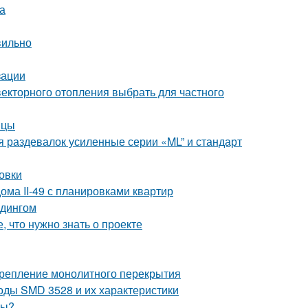
а
вильно
зации
векторного отопления выбрать для частного
ицы
 раздевалок усиленные серии «ML” и стандарт
овки
ома II-49 с планировками квартир
йдингом
, что нужно знать о проекте
 Крепление монолитного перекрытия
оды SMD 3528 и их характеристики
ды?