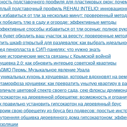
ность подставочного профиля для пластиковых окон: поче
плый подставочный профиль REHAU INTELIO: инновацион
к избавиться от тли за несколько минут: проверенный метод
к победить тлю в саду и огороде: эффективные методы
фективные способы избавиться от тли осенью: полное рук
я будет обходить ваш участок за версту: проверенные мет
пить шкаф открытый для раздевалок: как выбрать идеальн
ед пенопласта в СИП-панелях: что нужно знать
кие исторические места связаны с Крымской войной
ущевка 2.0: как обновить интерьер советской квартиры
GMO Пермь: Музыкальное явление Урала
 уникальных кухонь в хрущевках, которые вдохновят на рем
таморфоза хрущевки: как превратить унылую квартиру в ра
еличьте цветовой спектр своего сада, сею флоксы друммон
псокартон на деревянной обрешетке: возможность и огран
к правильно установить гипсокартон на деревянный брус
роим свою обрешетку из бруса без подвесов: простые инст
утренняя обшивка деревянного дома гипсокартоном: эффе
изоляции