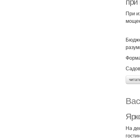
при
При и
мощен
Бюдже
разум
Форма
Садов
читат
Вас
Ярк
На де
гости