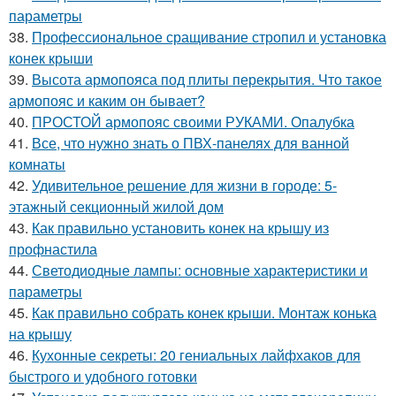
параметры
38.
Профессиональное сращивание стропил и установка
конек крыши
39.
Высота армопояса под плиты перекрытия. Что такое
армопояс и каким он бывает?
40.
ПРОСТОЙ армопояс своими РУКАМИ. Опалубка
41.
Все, что нужно знать о ПВХ-панелях для ванной
комнаты
42.
Удивительное решение для жизни в городе: 5-
этажный секционный жилой дом
43.
Как правильно установить конек на крышу из
профнастила
44.
Светодиодные лампы: основные характеристики и
параметры
45.
Как правильно собрать конек крыши. Монтаж конька
на крышу
46.
Кухонные секреты: 20 гениальных лайфхаков для
быстрого и удобного готовки