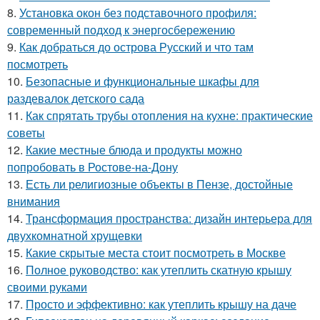
8.
Установка окон без подставочного профиля:
современный подход к энергосбережению
9.
Как добраться до острова Русский и что там
посмотреть
10.
Безопасные и функциональные шкафы для
раздевалок детского сада
11.
Как спрятать трубы отопления на кухне: практические
советы
12.
Какие местные блюда и продукты можно
попробовать в Ростове-на-Дону
13.
Есть ли религиозные объекты в Пензе, достойные
внимания
14.
Трансформация пространства: дизайн интерьера для
двухкомнатной хрущевки
15.
Какие скрытые места стоит посмотреть в Москве
16.
Полное руководство: как утеплить скатную крышу
своими руками
17.
Просто и эффективно: как утеплить крышу на даче