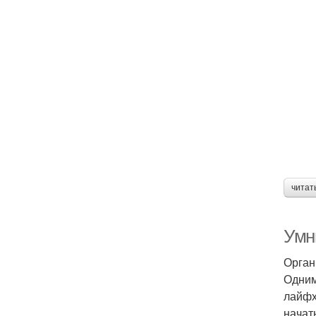
читат
Умн
Орган
Одним
лайфх
начат