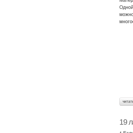
Одной
можно
много
читат
19 
1.Есл