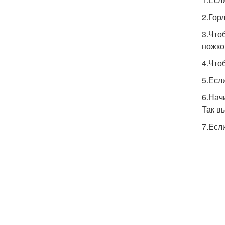
2.Гор
3.Что
ножко
4.Что
5.Есл
6.Нач
Так в
7.Есл