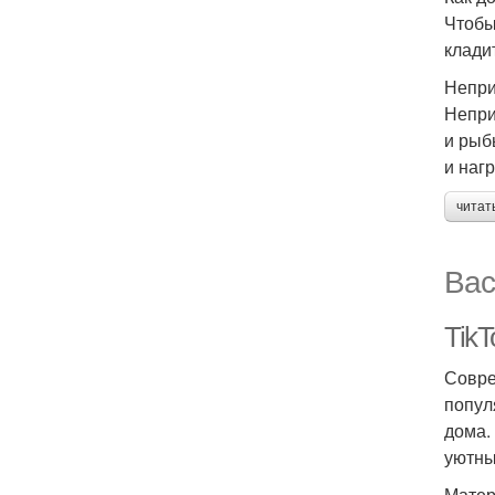
Чтобы
клади
Непри
Непри
и рыб
и наг
читат
Вас
Tik
Совре
попул
дома.
уютны
Матер