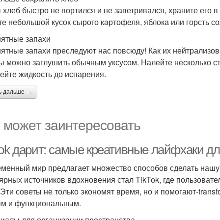
 хлеб быстро не портился и не заветривался, храните его 
те небольшой кусок сырого картофеля, яблока или горсть со
ятные запахи
ятные запахи преследуют нас повсюду! Как их нейтрализо
ы можно заглушить обычным уксусом. Налейте несколько ст
рейте жидкость до испарения.
ь дальше →
 может заинтересовать
Tok дарит: самые креативные лайфхаки д
менный мир предлагает множество способов сделать нашу 
ярных источников вдохновения стал TikTok, где пользова
 Эти советы не только экономят время, но и помогают-trans
м и функциональным.
иалы для организации пространства