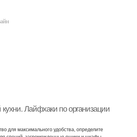
зайн
кухни. Лайфхаки по организации
тво для максимального удобства, определите
для специй, загроможденные ящики и шкафы,