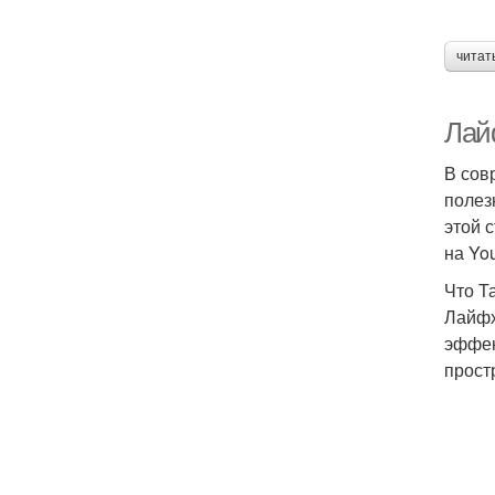
читат
Лай
В сов
полез
этой 
на Yo
Что Т
Лайфх
эффек
прост