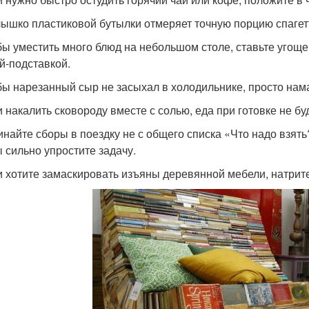
лышко пластиковой бутылки отмеряет точную порцию спагет
бы уместить много блюд на небольшом столе, ставьте угощен
й-подставкой.
бы нарезанный сыр не засыхал в холодильнике, просто нам
и накалить сковороду вместе с солью, еда при готовке не бу
инайте сборы в поездку не с общего списка «Что надо взять?
ы сильно упростите задачу.
и хотите замаскировать изъяны деревянной мебели, натрит