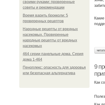
своими руками: проверенные
забит
советы и рекомендации
Время варить брокколи: 5
Какие
проверенных рецептов
подде
Народные рецепты от вредных
насекомых. Проверенные
народные рецепты от вредных
насекомых
читат
464 серии панельные дома. Серия
дома 1-464
9 пр
Пеноплекс: опасность для здоровья
при
или безопасная альтернатива
Как с
Полез
Как д