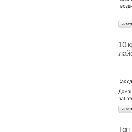
гвозд
читат
10 к
лай
Как с
Домаш
работ
читат
Топ