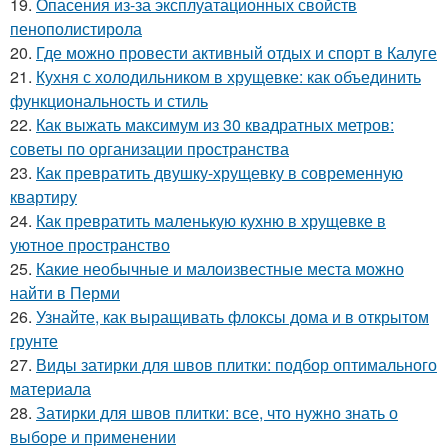
19.
Опасения из-за эксплуатационных свойств
пенополистирола
20.
Где можно провести активный отдых и спорт в Калуге
21.
Кухня с холодильником в хрущевке: как объединить
функциональность и стиль
22.
Как выжать максимум из 30 квадратных метров:
советы по организации пространства
23.
Как превратить двушку-хрущевку в современную
квартиру
24.
Как превратить маленькую кухню в хрущевке в
уютное пространство
25.
Какие необычные и малоизвестные места можно
найти в Перми
26.
Узнайте, как выращивать флоксы дома и в открытом
грунте
27.
Виды затирки для швов плитки: подбор оптимального
материала
28.
Затирки для швов плитки: все, что нужно знать о
выборе и применении