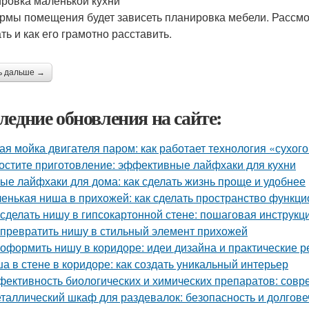
ровка маленькой кухни
рмы помещения будет зависеть планировка мебели. Рассмо
ть и как его грамотно расставить.
ь дальше →
ледние обновления на сайте:
ая мойка двигателя паром: как работает технология «сухог
остите приготовление: эффективные лайфхаки для кухни
ые лайфхаки для дома: как сделать жизнь проще и удобнее
енькая ниша в прихожей: как сделать пространство функц
 сделать нишу в гипсокартонной стене: пошаговая инструкц
 превратить нишу в стильный элемент прихожей
 оформить нишу в коридоре: идеи дизайна и практические 
а в стене в коридоре: как создать уникальный интерьер
ективность биологических и химических препаратов: сов
таллический шкаф для раздевалок: безопасность и долгов