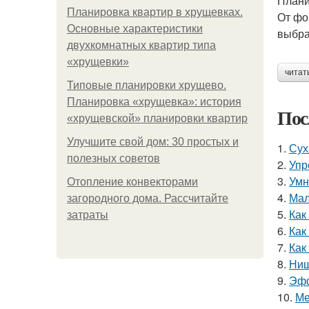
Плани
Планировка квартир в хрущевках.
От фо
Основные характеристики
выбра
двухкомнатных квартир типа
«хрущевки»
читат
Типовые планировки хрущево.
Планировка «хрущевка»: история
Пос
«хрущевской» планировки квартир
Улучшите свой дом: 30 простых и
1.
Сух
полезных советов
2.
Упр
3.
Умн
Отопление конвекторами
4.
Мал
загородного дома. Рассчитайте
5.
Как
затраты
6.
Как
7.
Как
8.
Ниш
9.
Эфф
10.
Ме