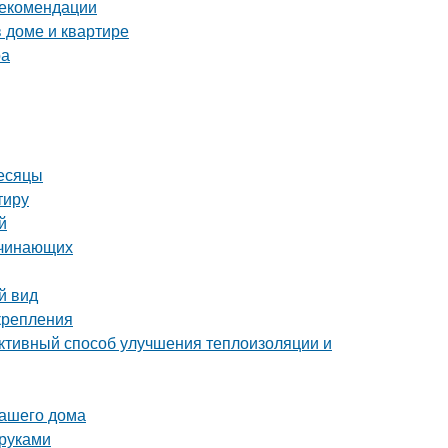
рекомендации
в доме и квартире
ра
месяцы
тиру
й
ачинающих
й вид
крепления
ктивный способ улучшения теплоизоляции и
вашего дома
 руками