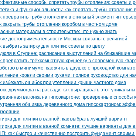
фективные способы спрятать трубы отопления: советы и 
тетика и функциональность: как спрятать трубы отопления 
к превратить трубу отопления в стильный элемент интерье
к закрыть трубы отопления коробом в частном доме
асные материалы в строительстве: что нужно знать
кие достопримечательности Москвы связаны с религией
к выбрать затирку для плитки: советы по цвету
дюля в Ступине: расписание выступлений на ближайшие 
к превратить трёхкомнатную хрущевку в современную квар
обство в минимуме: как жить в двушке с проходной комнато
епление кровли своими руками: полное руководство для н
к избежать ошибок при утеплении крыши частного дома
окс друммонда на рассаду: как выращивать этот уникальны
ревянная вагонка на гипсокартоне: проверенные способы 
утренняя обшивка деревянного дома гипсокартоном: эффе
изоляции
тирка для плитки в ванной: как выбрать лучший вариант
тирка для плитки в ванной комнате: лучшие варианты для 
П: как быстро и качественно построить фундамент своими