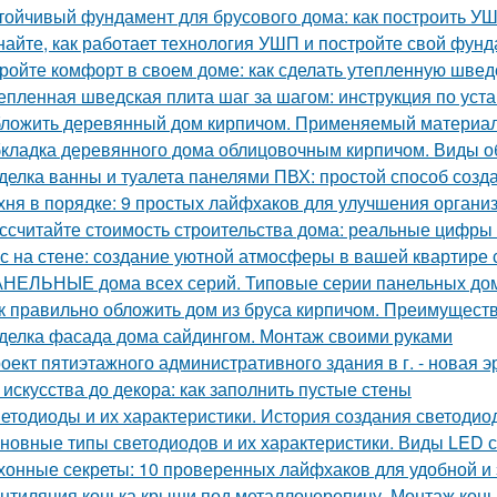
тойчивый фундамент для брусового дома: как построить У
найте, как работает технология УШП и постройте свой фун
ройте комфорт в своем доме: как сделать утепленную швед
епленная шведская плита шаг за шагом: инструкция по уст
ложить деревянный дом кирпичом. Применяемый материа
кладка деревянного дома облицовочным кирпичом. Виды о
делка ванны и туалета панелями ПВХ: простой способ созда
хня в порядке: 9 простых лайфхаков для улучшения органи
ссчитайте стоимость строительства дома: реальные цифры
с на стене: создание уютной атмосферы в вашей квартире
НЕЛЬНЫЕ дома всех серий. Типовые серии панельных до
к правильно обложить дом из бруса кирпичом. Преимущест
делка фасада дома сайдингом. Монтаж своими руками
оект пятиэтажного административного здания в г. - новая э
 искусства до декора: как заполнить пустые стены
етодиоды и их характеристики. История создания светодио
новные типы светодиодов и их характеристики. Виды LED 
хонные секреты: 10 проверенных лайфхаков для удобной и
нтиляция конька крыши под металлочерепицу. Монтаж конь