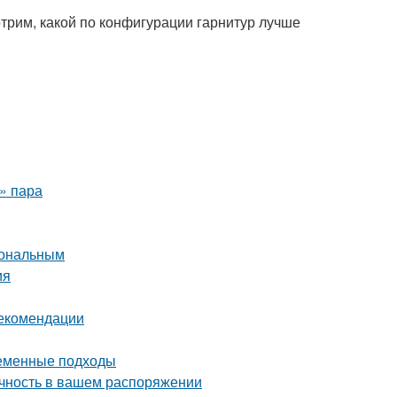
трим, какой по конфигурации гарнитур лучше
о» пара
иональным
ия
рекомендации
ременные подходы
ечность в вашем распоряжении