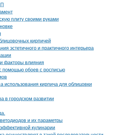
ШП
дамент
скую плиту своими руками
ановке
л
блицовочных кирпичей
ния эстетичного и практичного интерьера
зации
 и факторы влияния
 с помощью обоев с росписью
мов
ва использования кирпича для облицовки
ра в городском развитии
да.
светодиодов и их параметры
 эффективной кулинарии
ка осуществляют в такой последовательности