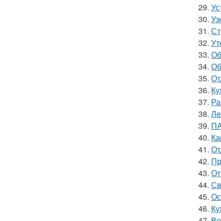
29.
Ус
30.
Уз
31.
Ст
32.
Ут
33.
Об
34.
Об
35.
От
36.
Ку
37.
Ра
38.
Ле
39.
ПА
40.
Ка
41.
От
42.
Пр
43.
От
44.
Св
45.
Ос
46.
Ку
47.
Ве