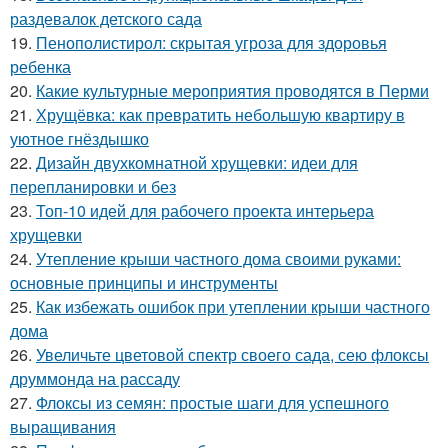
раздевалок детского сада
19.
Пенополистирол: скрытая угроза для здоровья
ребенка
20.
Какие культурные мероприятия проводятся в Перми
21.
Хрущёвка: как превратить небольшую квартиру в
уютное гнёздышко
22.
Дизайн двухкомнатной хрущевки: идеи для
перепланировки и без
23.
Топ-10 идей для рабочего проекта интерьера
хрущевки
24.
Утепление крыши частного дома своими руками:
основные принципы и инструменты
25.
Как избежать ошибок при утеплении крыши частного
дома
26.
Увеличьте цветовой спектр своего сада, сею флоксы
друммонда на рассаду
27.
Флоксы из семян: простые шаги для успешного
выращивания