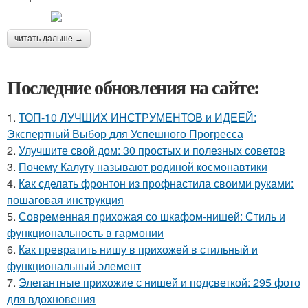
читать дальше →
Последние обновления на сайте:
1.
ТОП-10 ЛУЧШИХ ИНСТРУМЕНТОВ и ИДЕЕЙ:
Экспертный Выбор для Успешного Прогресса
2.
Улучшите свой дом: 30 простых и полезных советов
3.
Почему Калугу называют родиной космонавтики
4.
Как сделать фронтон из профнастила своими руками:
пошаговая инструкция
5.
Современная прихожая со шкафом-нишей: Стиль и
функциональность в гармонии
6.
Как превратить нишу в прихожей в стильный и
функциональный элемент
7.
Элегантные прихожие с нишей и подсветкой: 295 фото
для вдохновения