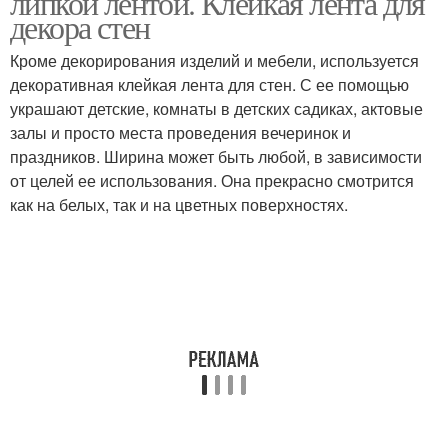
липкой лентой. Клейкая лента для
декора стен
Кроме декорирования изделий и мебели, используется
Декор с трафаретной
декоративная клейкая лента для стен. С ее помощью
Декор с рейками
росписью
украшают детские, комнаты в детских садиках, актовые
залы и просто места проведения вечеринок и
праздников. Ширина может быть любой, в зависимости
от целей ее использования. Она прекрасно смотрится
Стены в детской
Ткань на стене
как на белых, так и на цветных поверхностях.
комнате
Стен в детской комнате
Объемный декор
Декор для детской
Стен в комнате
комнаты