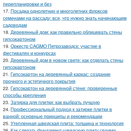
перепланировки и без
17.
Посадка однолетних и многолетних флоксов
семенами на рассаду: все, что нужно знать начинающим
садоводам
18.
Деревянный дом: как правильно облицевать стены
гипсокартоном
19.
Оркестр CAGMO Петрозаводск: участие в
фестивалях и конкурсах
20.
Деревянный дом в новом свете: как отделать стены
гипсокартоном
21.
Гипсокартон на деревянный каркас: создание
прочного и эстетичного покрытия
22.
Гипсокартон на деревянной стене: проверенные
способы крепления
23.
Затирка для плитки: как выбрать лучшую
24.
Профессиональный подход к затирке плитки в
ванной: основные принципы и рекомендации
25.
Утепленная шведская плита: толщина и технология
26.
Как сделать фундамент-шведскую плиту своими