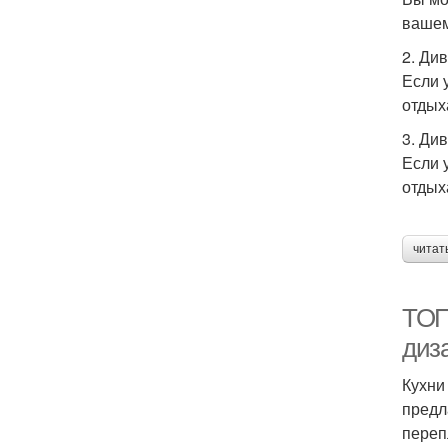
вашем
2. Ди
Если 
отдых
3. Ди
Если 
отдых
читат
ТОП
диз
Кухни
предл
переп