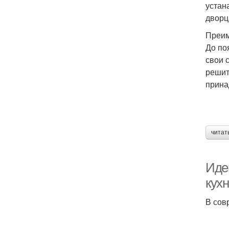
устан
дворц
Преим
До по
свои 
решит
прина
читат
Идеи
кух
В сов