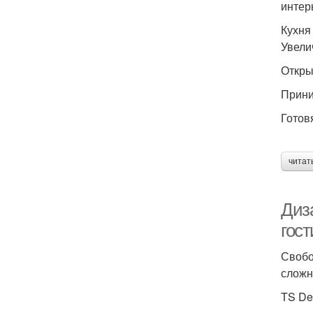
интер
Кухня
Увели
Откры
Прини
Готов
читат
Диз
гос
Свобо
сложн
TS De