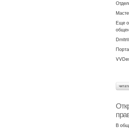
Отдел
Масте
Еще о
общен
Dmitr
Порта
VVDes
читат
Отк
пра
В общ