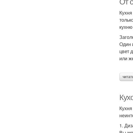
От 
Кухня
тольк
кухню
Загол
Один 
цвет 
или ж
читат
Кух
Кухня
неинт
1. Ди
Вы мо