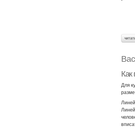
читат
Вас
Как
Для к
разме
Линей
Линей
челов
вписа