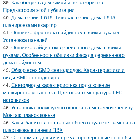
39.
Как обогреть дом зимой и не разориться.
Предыстория этой публикации
40.
Дома серии 1 515. Типовая серия дома I-515 с
планировками квартир
41.
Обшивка фронтона сайдингом своими руками.
Установка панелей
42.
Обшивка сайдингом деревянного дома своими
руками. Особенности обшивки фасада деревянного
дома сайдингом
43.
Обзор всех SMD светодиодов. Характеристики и
виды SMD-светодиодов
44.
Светодиоды характеристика подключение
маркировка установка. Цветовая температура LED-
источников
45.
Установка полукруглого конька на металлочерепицу.
Монтаж планок конька
46.
Как избавиться от старых обоев в туалете: замена на
пластиковые панели ПВХ
47.
Сэкономьте деньги и время: проверенные способы