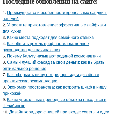
Последние обновления на сайте:
1.
Преимущества и особенности кровельных сэндвич-
панелей
2.
Упростите приготовление: эффективные лайфхаки
для кухни
3.
Какие места подходят для семейного отдыха
4.
Как обшить цоколь профнастилом: полное
руководство для начинающих
5.
Почему Калугу называют родиной космонавтики
6.
Самый лучший фасад за свои деньги: как выбрать
оптимальное решение
7.
Как оформить нишу в коридоре: идеи дизайна и
практические рекомендации
8.
Экономия пространства: как встроить шкаф в нишу
прихожей
9.
Какие уникальные природные объекты находятся в
Челябинске
10.
Дизайн коридора с нишей при входе: советы и идеи