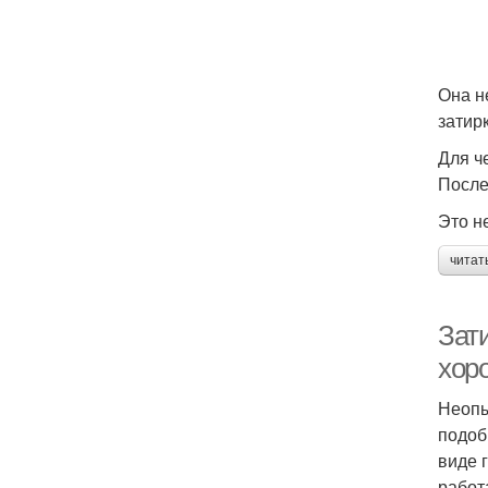
Она н
затирк
Для ч
После
Это н
читат
Зат
хор
Неопы
подоб
виде 
работ