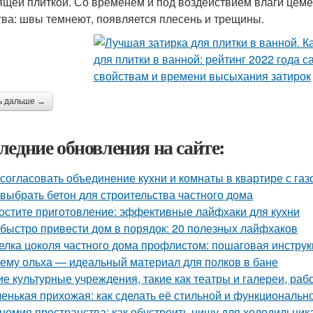
ящей плиткой. Со временем и под воздействием влаги цеме
тва: швы темнеют, появляется плесень и трещины.
ь дальше →
ледние обновления на сайте:
 согласовать объединение кухни и комнаты в квартире с газ
 выбрать бетон для строительства частного дома
остите приготовление: эффективные лайфхаки для кухни
 быстро привести дом в порядок: 20 полезных лайфхаков
елка цоколя частного дома профлистом: пошаговая инстру
ему ольха — идеальный материал для полков в бане
ие культурные учреждения, такие как театры и галереи, ра
енькая прихожая: как сделать её стильной и функциональн
номия пространства: как обустроить нишу для холодильник