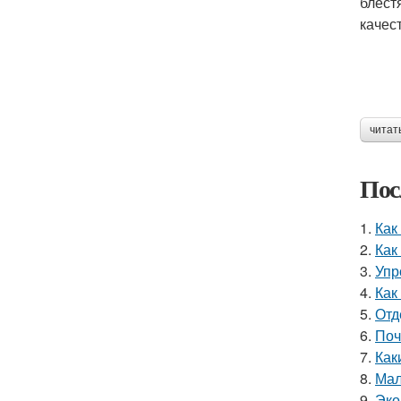
блест
качес
читат
Пос
1.
Как
2.
Как
3.
Упр
4.
Как
5.
Отд
6.
Поч
7.
Как
8.
Мал
9.
Эко