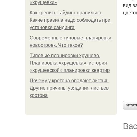
«хрущевки»
вид в
цвето
Как крепить сайдинг правильно.
Какие правила надо соблюдать при
установке сайдинга
Современные типовые планировки
новостроек. Что такое?
Типовые планировки хрущево.
Планировка «хрущевка»: история
«хрущевской» планировки квартир
Почему у кротона опадают листья.
Другие причины увядания листьев
кротона
читат
Вас