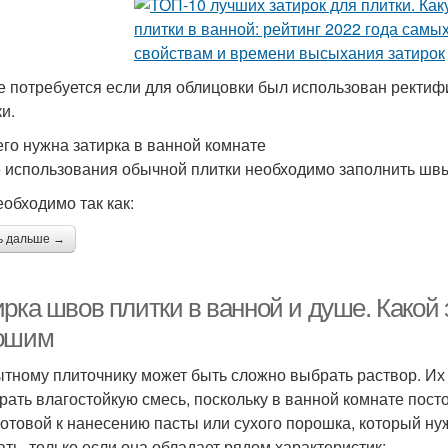
е потребуется если для облицовки был использован ректи
и.
его нужна затирка в ванной комнате
 использования обычной плитки необходимо заполнить шв
еобходимо так как:
ь дальше →
ирка швов плитки в ванной и душе. Какой
ошим
тному плиточнику может быть сложно выбрать раствор. Их
рать влагостойкую смесь, поскольку в ванной комнате пос
готовой к нанесению пасты или сухого порошка, который нуж
ать, только если она обладает рядом характеристик: