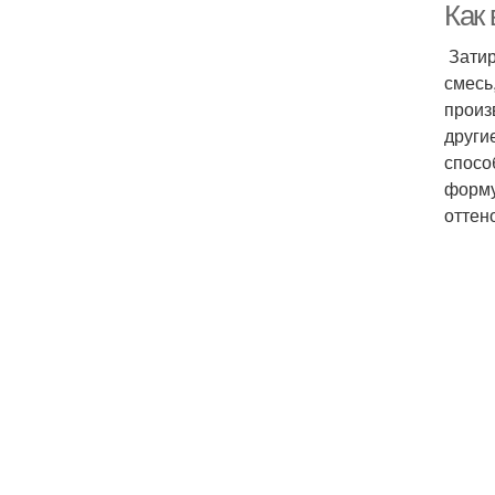
Как 
Затир
смесь
произ
други
спосо
форму
оттен