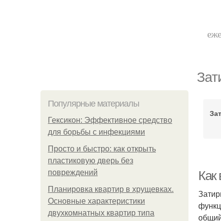
еже
Зат
Популярные материалы
За
Гексикон: Эффективное средство
для борьбы с инфекциями
Просто и быстро: как открыть
пластиковую дверь без
повреждений
Как 
Планировка квартир в хрущевках.
Затир
Основные характеристики
функц
двухкомнатных квартир типа
общий