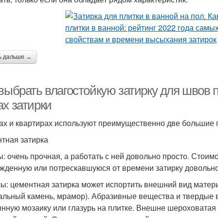
ь дальше →
выбрать влагостойкую затирку для швов п
ах затирки
ах и квартирах используют преимущественно две большие г
тная затирка
: очень прочная, а работать с ней довольно просто. Стоим
жденную или потрескавшуюся от времени затирку довольно 
ы: цементная затирка может испортить внешний вид матер
альный камень, мрамор). Абразивные вещества и твердые в
янную мозаику или глазурь на плитке. Внешне шероховатая 