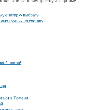
нтная затирка теряет красоту и защитные
овой плитой
кция
ботают в Тюмени
ой
а в хрущевке