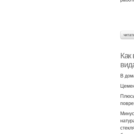
читат
Как 
вид
В дом
Цемен
Плюсы
повре
Минус
натур
стекл