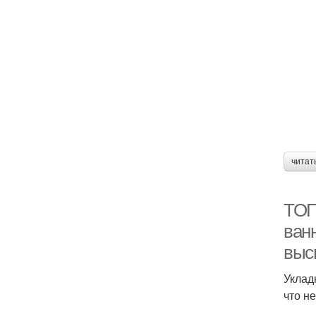
читат
ТОП
ванн
выс
Уклад
что не