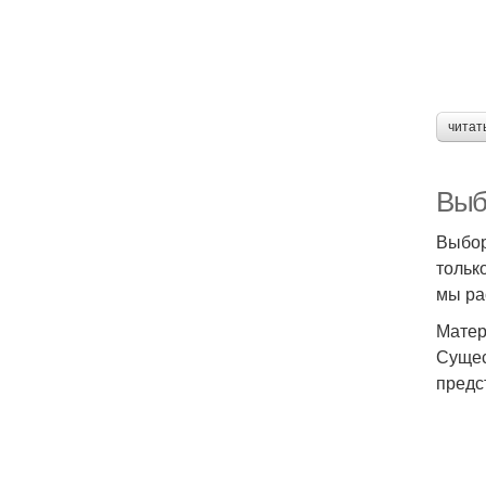
читат
Выб
Выбор
тольк
мы ра
Матер
Сущес
предс