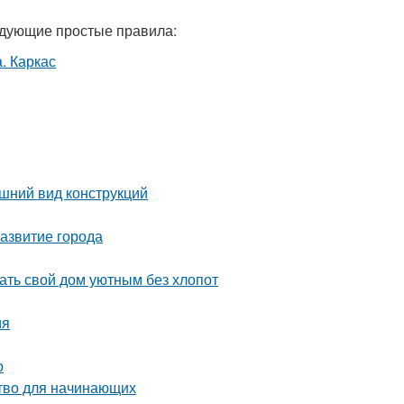
едующие простые правила:
шний вид конструкций
азвитие города
ть свой дом уютным без хлопот
ия
о
ство для начинающих