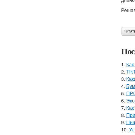
Решая
читат
Пос
1.
Как
2.
Tik
3.
Как
4.
Бум
5.
ПРО
6.
Эко
7.
Как
8.
При
9.
Ниш
10.
Ус