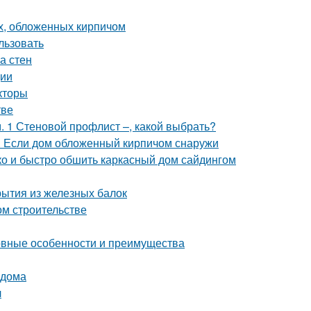
х, обложенных кирпичом
льзовать
а стен
ции
кторы
тве
 1 Стеновой профлист –, какой выбрать?
. Если дом обложенный кирпичом снаружи
гко и быстро обшить каркасный дом сайдингом
рытия из железных балок
ом строительстве
новные особенности и преимущества
 дома
л