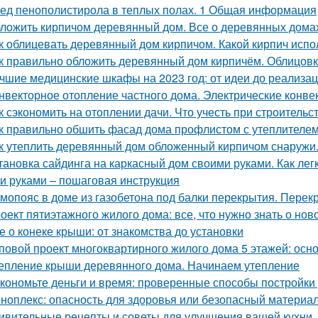
ед пенополистирола в теплых полах. 1 Общая информация
ложить кирпичом деревянный дом. Все о деревянных дома
к облицевать деревянный дом кирпичом. Какой кирпич испо
к правильно обложить деревянный дом кирпичём. Облицовк
чшие медицинские шкафы на 2023 год: от идеи до реализа
нвекторное отопление частного дома. Электрические конве
к сэкономить на отоплении дачи. Что учесть при строительс
к правильно обшить фасад дома профлистом с утеплителем.
к утеплить деревянный дом обложенный кирпичом снаружи
тановка сайдинга на каркасный дом своими руками. Как ле
и руками – пошаговая инструкция
мопояс в доме из газобетона под балки перекрытия. Перек
оект пятиэтажного жилого дома: все, что нужно знать о нов
е о конеке крыши: от знакомства до установки
повой проект многоквартирного жилого дома 5 этажей: ос
епление крыши деревянного дома. Начинаем утепление
кономьте деньги и время: проверенные способы постройки
ноплекс: опасность для здоровья или безопасный материа
ивительные рецепты и советы для улучшения вашей кухни