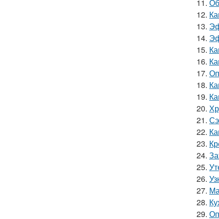
11.
Об
12.
Ка
13.
Эф
14.
Эф
15.
Ка
16.
Ка
17.
Оп
18.
Ка
19.
Ка
20.
Хр
21.
Сэ
22.
Ка
23.
Кр
24.
За
25.
Ут
26.
Уз
27.
Ма
28.
Ку
29.
Оп