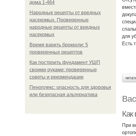
дома 1-464
вмест
Народные рецепты от вредных
докуп
насекомых. Проверенные
специ
народные рецепты от вредных
спаль
насекомых
для у
Есть 
Время варить брокколи: 5
проверенных рецептов
Как построить фундамент УШП
своими руками: проверенные
советы и рекомендации
читат
Пеноплекс: опасность для здоровья
или безопасная альтернатива
Вас
Как
При в
ортоп