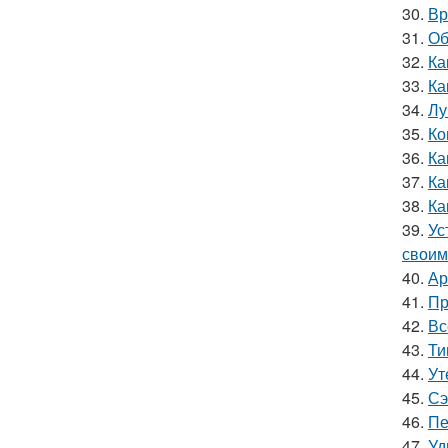
30.
Вр
31.
Об
32.
Ка
33.
Ка
34.
Лу
35.
Ко
36.
Ка
37.
Ка
38.
Ка
39.
Ус
своим
40.
Ар
41.
Пр
42.
Вс
43.
Ти
44.
Ут
45.
Сэ
46.
Пе
47.
Уд