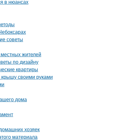
я в нюансах
методы
Чебоксарах
кие советы
е местных жителей
оветы по дизайну
ческие квартиры
ю крышу своими руками
ми
вашего дома
дамент
 домашних хозяек
этого материала