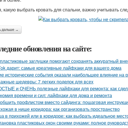
, какую выбрать кровать для спальни, важно учитывать сл
ь дальше →
ледние обновления на сайте:
 пластиковые заглушки помогают сохранять аккуратный вне
Tok дарит: самые креативные лайфхаки для вашего дома
ие исторические события оказали наибольшее влияние на р
ажные шедевры: 7 легких поделок для всех
СТЫЕ и ОЧЕНЬ полезные лайфхаки для ремонта: как сдела
номия времени и сил: лайфхаки для дома и ремонта
 обшить профлистом вместо сайдинга: пошаговая инструкц
хожая в нише коридора: как организовать пространство
а в прихожей или в коридоре: как выбрать идеальное мест
тановка пластиковых окон своими руками: полное руковод