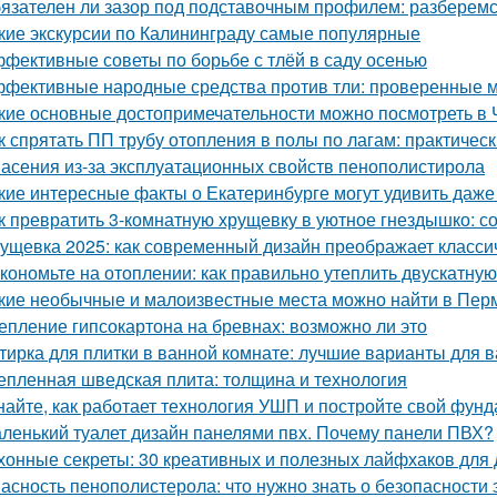
язателен ли зазор под подставочным профилем: разберемс
кие экскурсии по Калининграду самые популярные
фективные советы по борьбе с тлёй в саду осенью
фективные народные средства против тли: проверенные 
кие основные достопримечательности можно посмотреть в 
к спрятать ПП трубу отопления в полы по лагам: практичес
асения из-за эксплуатационных свойств пенополистирола
кие интересные факты о Екатеринбурге могут удивить даж
к превратить 3-комнатную хрущевку в уютное гнездышко: с
ущевка 2025: как современный дизайн преображает класси
кономьте на отоплении: как правильно утеплить двускатну
кие необычные и малоизвестные места можно найти в Пер
епление гипсокартона на бревнах: возможно ли это
тирка для плитки в ванной комнате: лучшие варианты для 
епленная шведская плита: толщина и технология
найте, как работает технология УШП и постройте свой фун
ленький туалет дизайн панелями пвх. Почему панели ПВХ?
хонные секреты: 30 креативных и полезных лайфхаков для
асность пенополистерола: что нужно знать о безопасности 