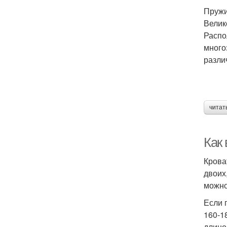
Пруж
Велик
Распо
много
разли
читат
Как
Крова
двоих
можно
Если 
160-1
длино