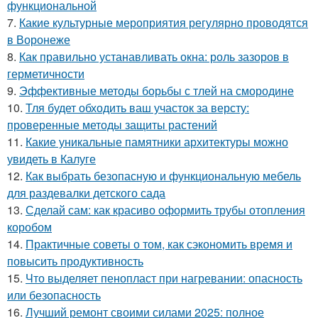
функциональной
7.
Какие культурные мероприятия регулярно проводятся
в Воронеже
8.
Как правильно устанавливать окна: роль зазоров в
герметичности
9.
Эффективные методы борьбы с тлей на смородине
10.
Тля будет обходить ваш участок за версту:
проверенные методы защиты растений
11.
Какие уникальные памятники архитектуры можно
увидеть в Калуге
12.
Как выбрать безопасную и функциональную мебель
для раздевалки детского сада
13.
Сделай сам: как красиво оформить трубы отопления
коробом
14.
Практичные советы о том, как сэкономить время и
повысить продуктивность
15.
Что выделяет пенопласт при нагревании: опасность
или безопасность
16.
Лучший ремонт своими силами 2025: полное