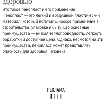
здоровью
Что такое пенопласт и его применение
Пенопласт — это легкий и воздушный пластический
Вещества при
материал, который получил широкое применение в
Вещества при нагреве
нормальных условиях
строительстве, упаковке и быту. Его основные
преимущества — низкая теплопроводность, легкость
обработки и доступная цена. Однако, несмотря на эти
Вещества при
преимущества, пенопласт может представлять
Вещества из
нормальном
опасность для здоровья человека.
пеноплекса
использовании
Пеноплекс при
нагревании