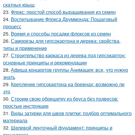
скатных крыш
23.
Флокс: простой способ выращивания из семян
24.
Воспитывание Флокса Друммонда: Пошаговый
процесс
25.
Время и способы посадки флоксов из семян
26.
Саморезы для гипсокартона и дерева: свойства,
типы и применение
27.
Строительство каркаса из дерева под гипсокартон:
основные принципы и рекомендации
28.
Афиша концертов группы Анимация: все, что нужно
знать
29.
Крепление гипсокартона на бревнах: возможно ли
это
30.
Строим свою обрешетку из бруса без подвесов:
простые инструкции
31.
Виды затирки для швов плитки: подбор оптимального
материала
32.
Щелевой ленточный фундамент: принципы и
технологии