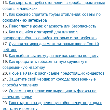
13.
Как спрятать трубы отопления в короба: практичные
советы и лайфхаки
14.
Как красиво спрятать трубы отопления: советы по
оформлению интерьера
15.
Пенопласт в доме: опасность или безопасность
16.
Как я ошибся с затиркой для плитки: 5
распространённых ошибок, которых стоит избегать
17.
Лучшая затирка для межплиточных швов: Топ-10
рейтинг
18.
Как выбрать затирку для плитки: советы по цвету
19.
Как превратить трёхкомнатную хрущевку в
современную квартиру
20.
Любэ в Рязани: расписание предстоящих концертов
21.
Защитите свой чердак от холода: проверенные
способы утепления
22.
От семян до цветка: как выращивать флоксы на
своем подворье
23.
Гипсокартон на деревянную обрешетку: подходы к
монтажу и ремонту