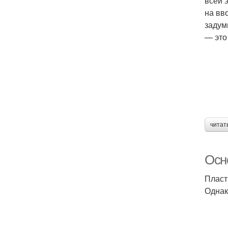
всей 
на вв
задум
— это
читат
Осн
Пласт
Однак