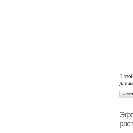
В это
дадим
читат
Эфф
рас