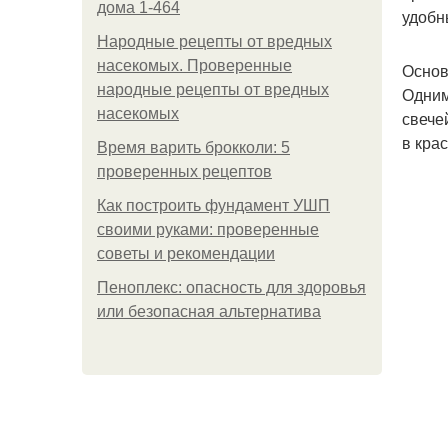
дома 1-464
удобн
Народные рецепты от вредных
насекомых. Проверенные
Основ
народные рецепты от вредных
Одним
насекомых
свече
в кра
Время варить брокколи: 5
проверенных рецептов
Как построить фундамент УШП
своими руками: проверенные
советы и рекомендации
Пеноплекс: опасность для здоровья
или безопасная альтернатива