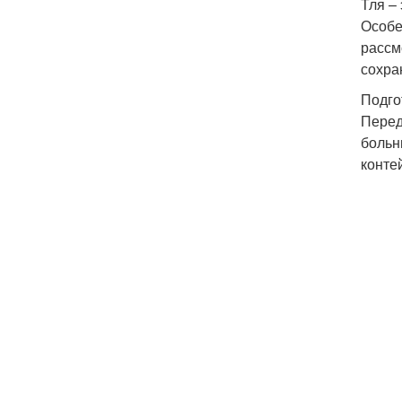
Тля –
Особе
рассм
сохра
Подго
Перед
больн
конте