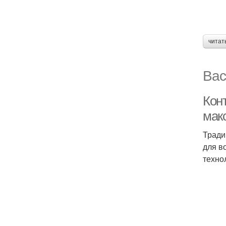
читат
Вас
Конт
мак
Тради
для в
техно