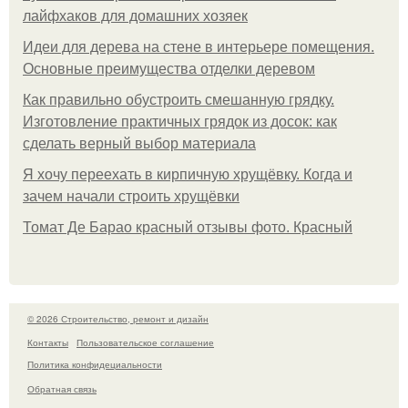
лайфхаков для домашних хозяек
Идеи для дерева на стене в интерьере помещения.
Основные преимущества отделки деревом
Как правильно обустроить смешанную грядку.
Изготовление практичных грядок из досок: как
сделать верный выбор материала
Я хочу переехать в кирпичную хрущёвку. Когда и
зачем начали строить хрущёвки
Томат Де Барао красный отзывы фото. Красный
© 2026 Строительство, ремонт и дизайн
Контакты
Пользовательское соглашение
Политика конфидециальности
Обратная связь