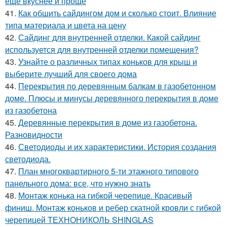
еще вкуснее и проще
41.
Как обшить сайдингом дом и сколько стоит. Влияние
типа материала и цвета на цену
42.
Сайдинг для внутренней отделки. Какой сайдинг
используется для внутренней отделки помещения?
43.
Узнайте о различных типах коньков для крыш и
выберите лучший для своего дома
44.
Перекрытия по деревянным балкам в газобетонном
доме. Плюсы и минусы деревянного перекрытия в доме
из газобетона
45.
Деревянные перекрытия в доме из газобетона.
Разновидности
46.
Светодиоды и их характеристики. История создания
светодиода.
47.
План многоквартирного 5-ти этажного типового
панельного дома: все, что нужно знать
48.
Монтаж конька на гибкой черепице. Красивый
финиш. Монтаж коньков и ребер скатной кровли с гибкой
черепицей ТЕХНОНИКОЛЬ SHINGLAS