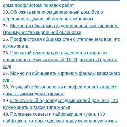
дома профлистом: порядок работ
33.
Обложить кирпичом деревянный дом. Все о
деревянных домах, обложенных кирпичом
34.
Можно ли обкладывать деревянный дом кирпичом.
Преимущества кирпичной облицовки
35.
Профлистовая обшивка стен с утеплением: все, что
нужно знать
36.
При какой температуре выделяется стирол из
полистирола. Эмульсионный (ПСЭ)[править | править
код]
37.
Можно ли облицевать кирпичом фасады каркасного
или..
38.
Улучшайте безопасность и эффективность вашего
дома с дымоходом на крыше
39.
5-ти этажный одноподъездный жилой дом: все, что
нужно знать о таком типе жилья
40.
Полезные советы и лайфхаки для кухни. 100
лайфхаков, которые сделают вашу кулинарную жизнь