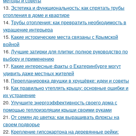
методы и советы
13.
Эстетика и функциональность: как спрятать трубы
отопления в доме и квартире
14.
Трубы отопления: как превратить необходимость в
украшение интерьера
15.
Какие исторические места связаны с Крымской
войной
16.
Лучшие затирки для плитки: полное руководство по
выбору и применению
17.
Какие интересные факты о Екатеринбурге могут
удивить даже местных жителей
18.
Перепланировка двушки в хрущёвке: идеи и советы
19.
Как правильно утеплять крышу: основные ошибки и
их устранение
20.
Улучшите энергоэффективность своего дома с
помощью теплоизоляции крыши своими руками
21.
От семян до цветка: как выращивать флоксы на
своем подворье
22.
Крепление гипсокартона на деревянные рейки: