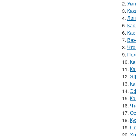
2.
Умн
3.
Как
4.
Лиш
5.
Как
6.
Как
7.
Важ
8.
Что
9.
Пол
10.
Ка
11.
Ка
12.
Эф
13.
Ка
14.
Эф
15.
Ка
16.
Чт
17.
Ос
18.
Ку
19.
Ст
20.
Хр