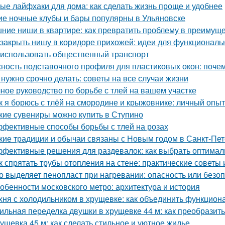
ые лайфхаки для дома: как сделать жизнь проще и удобнее
ие ночные клубы и бары популярны в Ульяновске
ние ниши в квартире: как превратить проблему в преимущ
 закрыть нишу в коридоре прихожей: идеи для функциональ
 использовать общественный транспорт
ность подставочного профиля для пластиковых окон: поче
 нужно срочно делать: советы на все случаи жизни
ное руководство по борьбе с тлей на вашем участке
к я борюсь с тлёй на смородине и крыжовнике: личный опыт
кие сувениры можно купить в Ступино
фективные способы борьбы с тлей на розах
кие традиции и обычаи связаны с Новым годом в Санкт-Пе
фективные решения для раздевалок: как выбрать оптима
к спрятать трубы отопления на стене: практические советы 
о выделяет пенопласт при нагревании: опасность или безо
обенности московского метро: архитектура и история
хня с холодильником в хрущевке: как объединить функциона
ильная переделка двушки в хрущевке 44 м: как преобразит
ущевка 45 м: как сделать стильное и уютное жилье