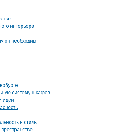
ество
ного интерьера
му он необходим
тербурге
льную систему шкафов
и идеи
пасность
льность и стиль
ь пространство