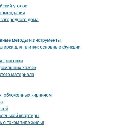
йский уголок
екомендации
 загородного дома
ные методы и инструменты
затирка для плитки: основные функции
я срисовки
 домашних хозяек
этого материала
х, обложенных кирпичом
та
стей
аленькой квартиры
ь о таком типе жилья