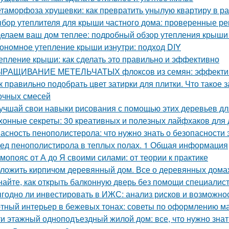
таморфоза хрущевки: как превратить унылую квартиру в ра
бор утеплителя для крыши частного дома: проверенные р
елаем ваш дом теплее: подробный обзор утепления крыши
ономное утепление крыши изнутри: подход DIY
епление крыши: как сделать это правильно и эффективно
РАЩИВАНИЕ МЕТЕЛЬЧАТЫХ флоксов из семян: эффектив
к правильно подобрать цвет затирки для плитки. Что такое 
очных смесей
учшай свои навыки рисования с помощью этих деревьев дл
хонные секреты: 30 креативных и полезных лайфхаков для
асность пенополистерола: что нужно знать о безопасности 
ед пенополистирола в теплых полах. 1 Общая информация
мопояс от А до Я своими силами: от теории к практике
ложить кирпичом деревянный дом. Все о деревянных дома
найте, как открыть балконную дверь без помощи специалис
годно ли инвестировать в ИЖС: анализ рисков и возможно
тный интерьер в бежевых тонах: советы по оформлению м
ти этажный одноподъездный жилой дом: все, что нужно знат