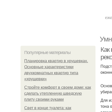
еже
Умн
Как
Популярные материалы
рек
Планировка квартир в хрущевках.
Подст
Основные характеристики
оконн
двухкомнатных квартир типа
«хрущевки»
Основ
Стройте комфорт в своем доме: как
убира
сделать утепленную шведскую
плиту своими руками
Для и
тона 
Свет в конце туалета: как